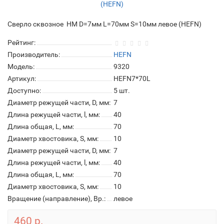
Сверло сквозное HM D=7мм L=70мм S=10мм левое (HEFN)
Рейтинг:
Производитель:
HEFN
Модель:
9320
Артикул:
HEFN7*70L
Доступно:
5
шт.
Диаметр режущей части, D, мм:
7
Длина режущей части, l, мм:
40
Длина общая, L, мм:
70
Диаметр хвостовика, S, мм:
10
Диаметр режущей части, D, мм:
7
Длина режущей части, l, мм:
40
Длина общая, L, мм:
70
Диаметр хвостовика, S, мм:
10
Вращение (направление), Вр.:
левое
460 р.