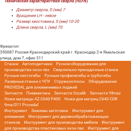
Технические характеристики сверла (HEFN)
Диаметр сверла, D (мм) 7
Вращение LH - левое
Размер хвостовика, S (мм) 10-20
Длина сверла, L (мм) 70
Фрезатоп
350087
Россия
Краснодарский край
г. Краснодар
2-я Ямальская
улица, дом 7, офис 311
Станки
Автоподатчики
Ручное оборудование для
производства окон пвх
Сверлильно-присадочные станки
Ручные листогибы
Ручные профилегибы и трубогибы
Лазерные станки с ЧПУ
Стружкоотсосы
Оборудование
PROVEDAL для алюминиевых лоджий
Запчасти
Пневматика
Запчасти Ozcelik
Запчасти Yilmaz
Ножи матрицы AZ C640 P400
Ножи для матриц C640 CDR
9ma/011 Provedal
Инструмент
Зажимы заготовок
Инструмент для
алюминия
Инструмент для деревообрабатывающих
станков
Инструмент для производства мебели
Инструмент
для производства пластиковых окон пвх
Инструмент для