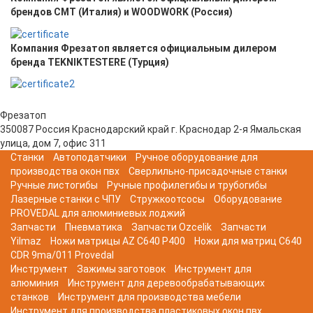
брендов CMT (Италия) и WOODWORK (Россия)
Компания Фрезатоп является официальным дилером
бренда TEKNIKTESTERE (Турция)
Фрезатоп
350087
Россия
Краснодарский край
г. Краснодар
2-я Ямальская
улица, дом 7, офис 311
Станки
Автоподатчики
Ручное оборудование для
производства окон пвх
Сверлильно-присадочные станки
Ручные листогибы
Ручные профилегибы и трубогибы
Лазерные станки с ЧПУ
Стружкоотсосы
Оборудование
PROVEDAL для алюминиевых лоджий
Запчасти
Пневматика
Запчасти Ozcelik
Запчасти
Yilmaz
Ножи матрицы AZ C640 P400
Ножи для матриц C640
CDR 9ma/011 Provedal
Инструмент
Зажимы заготовок
Инструмент для
алюминия
Инструмент для деревообрабатывающих
станков
Инструмент для производства мебели
Инструмент для производства пластиковых окон пвх