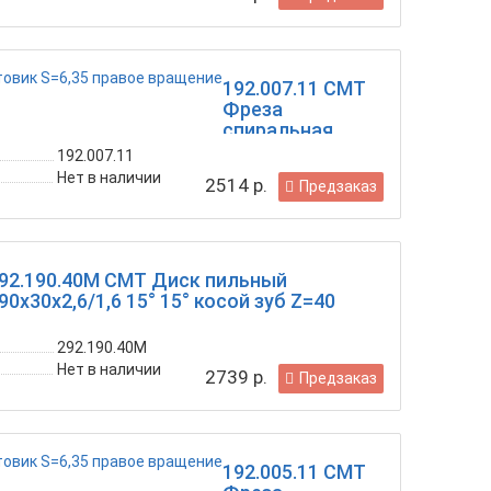
192.007.11 CMT
Фреза
спиральная
монолитная
192.007.11
6,35x19,05x51
Нет в наличии
2514 р.
Предзаказ
Z=2 хвостовик
S=6,35 правое
вращение
92.190.40M CMT Диск пильный
90x30x2,6/1,6 15° 15° косой зуб Z=40
292.190.40M
Нет в наличии
2739 р.
Предзаказ
192.005.11 CMT