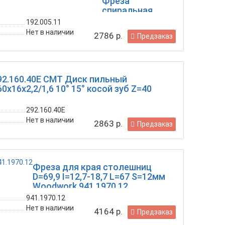
Фреза
спиральная
монолитная
192.005.11
4,76x19,05x51
Нет в наличии
2786 р.
Предзаказ
Z=2 хвостовик
S=6,35 правое
вращение
92.160.40E CMT Диск пильный
60x16x2,2/1,6 10° 15° косой зуб Z=40
292.160.40E
Нет в наличии
2863 р.
Предзаказ
Фреза для края столешниц
D=69,9 I=12,7-18,7 L=67 S=12мм
Woodwork 941.1970.12
941.1970.12
Нет в наличии
4164 р.
Предзаказ