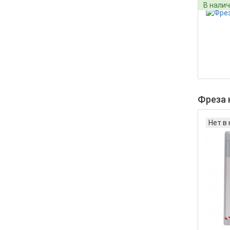
В нали
Фреза 
Нет в