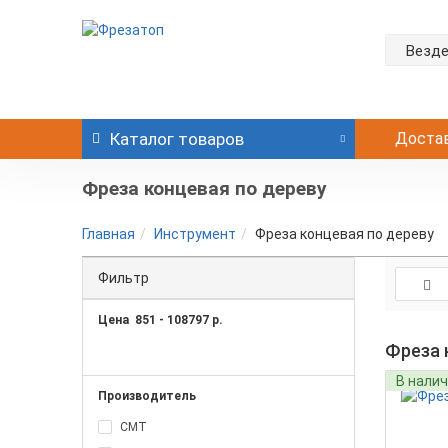
Везд
Каталог
товаров
Доста
Фреза концевая по дереву
Главная
Инструмент
Фреза концевая по дереву
Фильтр
Цена
851
-
108797
р.
Фреза 
В нали
Производитель
CMT