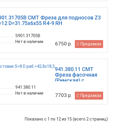
901.31705B CMT Фреза для подносов Z3
=12 D=31.75x6x55 R4-9 RH
S901.31705B
Нет в наличии
6750 р.
Предзаказ
941.380.11 CMT
Фреза фасочная
(Римская) с
нижним
941.380.11
подшипником
Нет в наличии
7703 р.
Предзаказ
хвостовик S=8 D
раб.=42,8x18,5
Показано с 1 по 12 из 15 (всего 2 страниц)