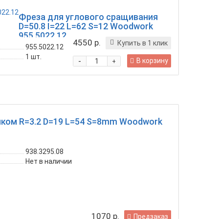
Фреза для углового сращивания
D=50.8 I=22 L=62 S=12 Woodwork
955.5022.12
4550 р.
Купить в 1 клик
955.5022.12
1
шт.
-
В корзину
+
иком R=3.2 D=19 L=54 S=8mm Woodwork
938.3295.08
Нет в наличии
1070 р.
Предзаказ