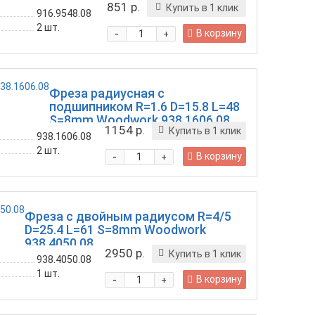
851 р.
Купить в 1 клик
916.9548.08
2
шт.
-
В корзину
+
Фреза радиусная с
подшипником R=1.6 D=15.8 L=48
S=8mm Woodwork 938.1606.08
1154 р.
Купить в 1 клик
938.1606.08
2
шт.
-
В корзину
+
Фреза с двойным радиусом R=4/5
D=25.4 L=61 S=8mm Woodwork
938.4050.08
2950 р.
Купить в 1 клик
938.4050.08
1
шт.
-
В корзину
+