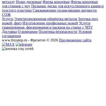
металлу
Ножи дисковые
Фрезы концевые
Фрезы концевые
для станков с чпу
Пильные диски для искусственного камня и
толстого пластика
Смазывающие охлаждающие жидкости
СОЖ
Услуги
Электроэрозионная обработка металла
Заточка пил,
ножей, фрез
Изготовление профильных ножей
Услуги
гравирования, фрезерования и раскроя на станке с ЧПУ
Доставка
О компании
Политика безопасности
Условия
соглашения
www.frezatop.ru - Фрезатоп © 2026
Продвижение сайта