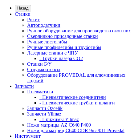
Назад
Станки
Рокит
Автоподатчики
Ручное оборудование для производства окон пвх
Сверлильно-присадочные станки
Ручные листогибы
Ручные профилегибы и трубогибы
Лазерные станки с ЧПУ
- Трубки лазера CO2
Станки Б/У
Стружкоотсосы
Оборудование PROVEDAL для алюминиевых
лоджий
Запчасти
Пневматика
- Пневматические соединители
- Пневматические трубки и шланги
Запчасти Ozcelik
Запчасти Yilmaz
- Прижимы Yilmaz
Ножи матрицы AZ C640 P400
Ножи для матриц C640 CDR 9ma/011 Provedal
Инструмент