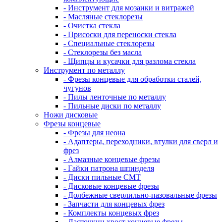
- Инструмент для мозаики и витражей
- Масляные стеклорезы
- Очистка стекла
- Присоски для переноски стекла
- Специальные стеклорезы
- Стеклорезы без масла
- Щипцы и кусачки для разлома стекла
Инструмент по металлу
- Фрезы концевые для обработки сталей,
чугунов
- Пилы ленточные по металлу
- Пильные диски по металлу
Ножи дисковые
Фрезы концевые
- Фрезы для неона
- Адаптеры, переходники, втулки для сверл и
фрез
- Алмазные концевые фрезы
- Гайки патрона шпинделя
- Диски пильные CMT
- Дисковые концевые фрезы
- Долбежные сверлильно-пазовальные фрезы
- Запчасти для концевых фрез
- Комплекты концевых фрез
- Ласточкин хвост концевые фрезы