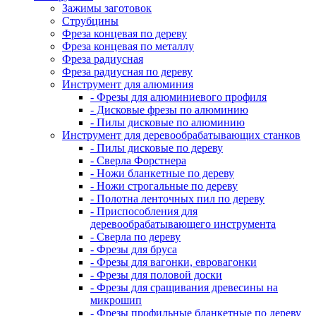
Зажимы заготовок
Струбцины
Фреза концевая по дереву
Фреза концевая по металлу
Фреза радиусная
Фреза радиусная по дереву
Инструмент для алюминия
- Фрезы для алюминиевого профиля
- Дисковые фрезы по алюминию
- Пилы дисковые по алюминию
Инструмент для деревообрабатывающих станков
- Пилы дисковые по дереву
- Сверла Форстнера
- Ножи бланкетные по дереву
- Ножи строгальные по дереву
- Полотна ленточных пил по дереву
- Приспособления для
деревообрабатывающего инструмента
- Сверла по дереву
- Фрезы для бруса
- Фрезы для вагонки, евровагонки
- Фрезы для половой доски
- Фрезы для сращивания древесины на
микрошип
- Фрезы профильные бланкетные по дереву