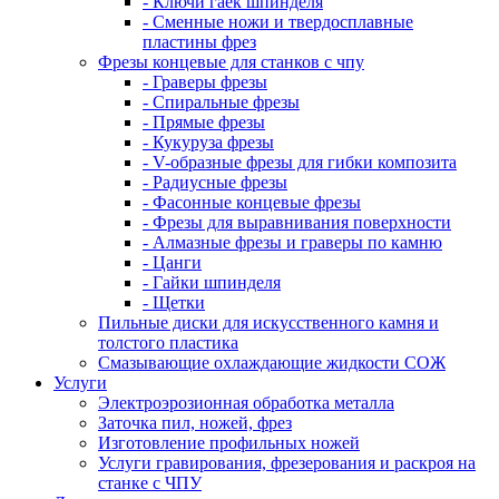
- Ключи гаек шпинделя
- Сменные ножи и твердосплавные
пластины фрез
Фрезы концевые для станков с чпу
- Граверы фрезы
- Спиральные фрезы
- Прямые фрезы
- Кукуруза фрезы
- V-образные фрезы для гибки композита
- Радиусные фрезы
- Фасонные концевые фрезы
- Фрезы для выравнивания поверхности
- Алмазные фрезы и граверы по камню
- Цанги
- Гайки шпинделя
- Щетки
Пильные диски для искусственного камня и
толстого пластика
Смазывающие охлаждающие жидкости СОЖ
Услуги
Электроэрозионная обработка металла
Заточка пил, ножей, фрез
Изготовление профильных ножей
Услуги гравирования, фрезерования и раскроя на
станке с ЧПУ