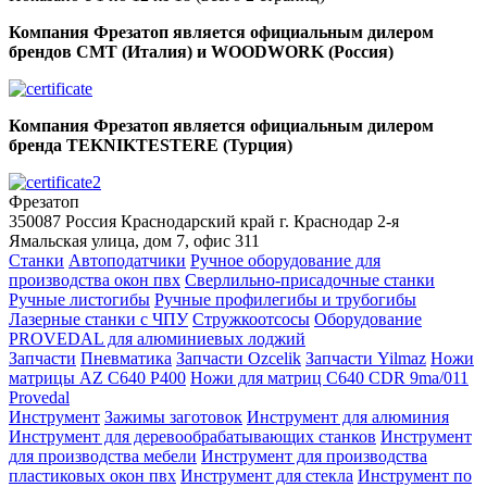
Компания Фрезатоп является официальным дилером
брендов CMT (Италия) и WOODWORK (Россия)
Компания Фрезатоп является официальным дилером
бренда TEKNIKTESTERE (Турция)
Фрезатоп
350087
Россия
Краснодарский край
г. Краснодар
2-я
Ямальская улица, дом 7, офис 311
Станки
Автоподатчики
Ручное оборудование для
производства окон пвх
Сверлильно-присадочные станки
Ручные листогибы
Ручные профилегибы и трубогибы
Лазерные станки с ЧПУ
Стружкоотсосы
Оборудование
PROVEDAL для алюминиевых лоджий
Запчасти
Пневматика
Запчасти Ozcelik
Запчасти Yilmaz
Ножи
матрицы AZ C640 P400
Ножи для матриц C640 CDR 9ma/011
Provedal
Инструмент
Зажимы заготовок
Инструмент для алюминия
Инструмент для деревообрабатывающих станков
Инструмент
для производства мебели
Инструмент для производства
пластиковых окон пвх
Инструмент для стекла
Инструмент по