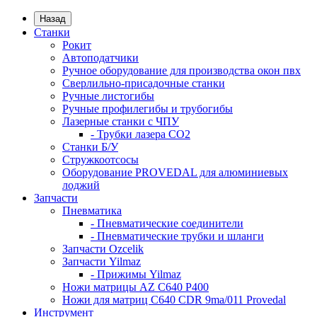
Назад
Станки
Рокит
Автоподатчики
Ручное оборудование для производства окон пвх
Сверлильно-присадочные станки
Ручные листогибы
Ручные профилегибы и трубогибы
Лазерные станки с ЧПУ
- Трубки лазера CO2
Станки Б/У
Стружкоотсосы
Оборудование PROVEDAL для алюминиевых
лоджий
Запчасти
Пневматика
- Пневматические соединители
- Пневматические трубки и шланги
Запчасти Ozcelik
Запчасти Yilmaz
- Прижимы Yilmaz
Ножи матрицы AZ C640 P400
Ножи для матриц C640 CDR 9ma/011 Provedal
Инструмент