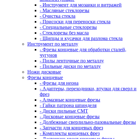
- Инструмент для мозаики и витражей
- Масляные стеклорезы
- Очистка стекла
- Присоски для переноски стекла
- Специальные стеклорезы
- Стеклорезы без масла
- Щипцы и кусачки для разлома стекла
Инструмент по металлу
- Фрезы концевые для обработки сталей,
чугунов
- Пилы ленточные по металлу
- Пильные диски по металлу
Ножи дисковые
Фрезы концевые
- Фрезы для неона
- Адаптеры, переходники, втулки для сверл и
фрез
- Алмазные концевые фрезы
- Гайки патрона шпинделя
- Диски пильные CMT
- Дисковые концевые фрезы
- Долбежные сверлильно-пазовальные фрезы
- Запчасти для концевых фрез
- Комплекты концевых фрез
- Ласточкин хвост концевые фрезы