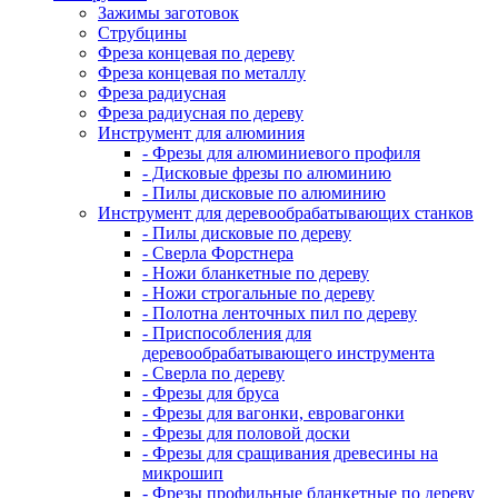
Зажимы заготовок
Струбцины
Фреза концевая по дереву
Фреза концевая по металлу
Фреза радиусная
Фреза радиусная по дереву
Инструмент для алюминия
- Фрезы для алюминиевого профиля
- Дисковые фрезы по алюминию
- Пилы дисковые по алюминию
Инструмент для деревообрабатывающих станков
- Пилы дисковые по дереву
- Сверла Форстнера
- Ножи бланкетные по дереву
- Ножи строгальные по дереву
- Полотна ленточных пил по дереву
- Приспособления для
деревообрабатывающего инструмента
- Сверла по дереву
- Фрезы для бруса
- Фрезы для вагонки, евровагонки
- Фрезы для половой доски
- Фрезы для сращивания древесины на
микрошип
- Фрезы профильные бланкетные по дереву