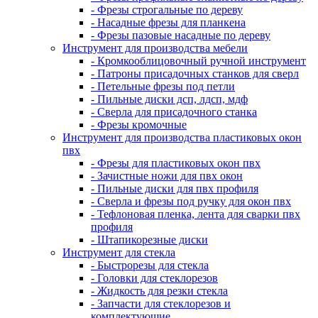
- Фрезы строгальные по дереву
- Насадные фрезы для планкена
- Фрезы пазовые насадные по дереву
Инструмент для производства мебели
- Кромкооблицовочный ручной инструмент
- Патроны присадочных станков для сверл
- Петельные фрезы под петли
- Пильные диски дсп, лдсп, мдф
- Сверла для присадочного станка
- Фрезы кромочные
Инструмент для производства пластиковых окон
пвх
- Фрезы для пластиковых окон пвх
- Зачистные ножи для пвх окон
- Пильные диски для пвх профиля
- Сверла и фрезы под ручку для окон пвх
- Тефлоновая пленка, лента для сварки пвх
профиля
- Штапикорезные диски
Инструмент для стекла
- Быстрорезы для стекла
- Головки для стеклорезов
- Жидкость для резки стекла
- Запчасти для стеклорезов и
комплектующие