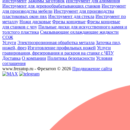
Инструмент
Зажимы заготовок
Инструмент для алюминия
Инструмент для деревообрабатывающих станков
Инструмент
для производства мебели
Инструмент для производства
пластиковых окон пвх
Инструмент для стекла
Инструмент по
металлу
Ножи дисковые
Фрезы концевые
Фрезы концевые
для станков с чпу
Пильные диски для искусственного камня и
толстого пластика
Смазывающие охлаждающие жидкости
СОЖ
Услуги
Электроэрозионная обработка металла
Заточка пил,
ножей, фрез
Изготовление профильных ножей
Услуги
гравирования, фрезерования и раскроя на станке с ЧПУ
Доставка
О компании
Политика безопасности
Условия
соглашения
www.frezatop.ru - Фрезатоп © 2026
Продвижение сайта