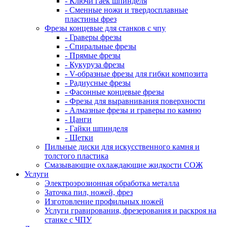
- Ключи гаек шпинделя
- Сменные ножи и твердосплавные
пластины фрез
Фрезы концевые для станков с чпу
- Граверы фрезы
- Спиральные фрезы
- Прямые фрезы
- Кукуруза фрезы
- V-образные фрезы для гибки композита
- Радиусные фрезы
- Фасонные концевые фрезы
- Фрезы для выравнивания поверхности
- Алмазные фрезы и граверы по камню
- Цанги
- Гайки шпинделя
- Щетки
Пильные диски для искусственного камня и
толстого пластика
Смазывающие охлаждающие жидкости СОЖ
Услуги
Электроэрозионная обработка металла
Заточка пил, ножей, фрез
Изготовление профильных ножей
Услуги гравирования, фрезерования и раскроя на
станке с ЧПУ