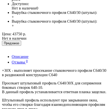
Доступно:
Нет в наличии
0
Вырубка стыковочного профиля С640/30 (штульп):
+
Вырубка стыковочного профиля С640/30 (штульп):
+
Цена:
43750 р.
Нет в наличии
Предзаказ
Описание
0
Отзывы
+30X - выполняет просекание стыковочного профиля С640/30
в раздвижной конструкции C640
Просекает штульповый профиль C640/30X для сопряжения
боковых створок 640-10.
В данный профиль устанавливается ответная планка защелки.
Штульповый профиль используют при закрывании окна,
чтобы его створки благодаря взаимодополняющим профилям
входили друг в друга.