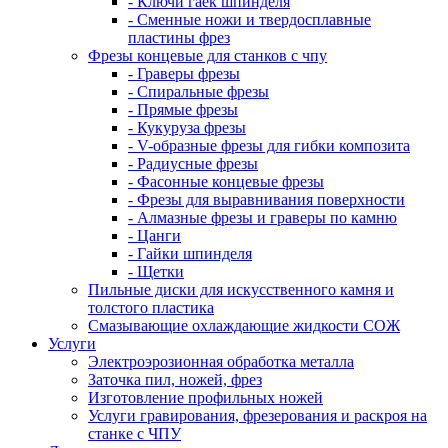
- Ключи гаек шпинделя
- Сменные ножи и твердосплавные
пластины фрез
Фрезы концевые для станков с чпу
- Граверы фрезы
- Спиральные фрезы
- Прямые фрезы
- Кукуруза фрезы
- V-образные фрезы для гибки композита
- Радиусные фрезы
- Фасонные концевые фрезы
- Фрезы для выравнивания поверхности
- Алмазные фрезы и граверы по камню
- Цанги
- Гайки шпинделя
- Щетки
Пильные диски для искусственного камня и
толстого пластика
Смазывающие охлаждающие жидкости СОЖ
Услуги
Электроэрозионная обработка металла
Заточка пил, ножей, фрез
Изготовление профильных ножей
Услуги гравирования, фрезерования и раскроя на
станке с ЧПУ