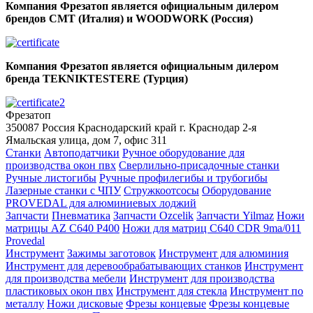
Компания Фрезатоп является официальным дилером
брендов CMT (Италия) и WOODWORK (Россия)
Компания Фрезатоп является официальным дилером
бренда TEKNIKTESTERE (Турция)
Фрезатоп
350087
Россия
Краснодарский край
г. Краснодар
2-я
Ямальская улица, дом 7, офис 311
Станки
Автоподатчики
Ручное оборудование для
производства окон пвх
Сверлильно-присадочные станки
Ручные листогибы
Ручные профилегибы и трубогибы
Лазерные станки с ЧПУ
Стружкоотсосы
Оборудование
PROVEDAL для алюминиевых лоджий
Запчасти
Пневматика
Запчасти Ozcelik
Запчасти Yilmaz
Ножи
матрицы AZ C640 P400
Ножи для матриц C640 CDR 9ma/011
Provedal
Инструмент
Зажимы заготовок
Инструмент для алюминия
Инструмент для деревообрабатывающих станков
Инструмент
для производства мебели
Инструмент для производства
пластиковых окон пвх
Инструмент для стекла
Инструмент по
металлу
Ножи дисковые
Фрезы концевые
Фрезы концевые