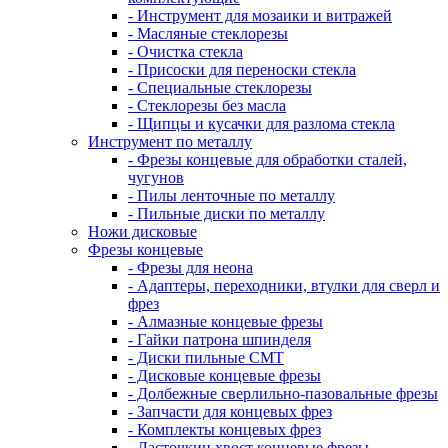
- Инструмент для мозаики и витражей
- Масляные стеклорезы
- Очистка стекла
- Присоски для переноски стекла
- Специальные стеклорезы
- Стеклорезы без масла
- Щипцы и кусачки для разлома стекла
Инструмент по металлу
- Фрезы концевые для обработки сталей,
чугунов
- Пилы ленточные по металлу
- Пильные диски по металлу
Ножи дисковые
Фрезы концевые
- Фрезы для неона
- Адаптеры, переходники, втулки для сверл и
фрез
- Алмазные концевые фрезы
- Гайки патрона шпинделя
- Диски пильные CMT
- Дисковые концевые фрезы
- Долбежные сверлильно-пазовальные фрезы
- Запчасти для концевых фрез
- Комплекты концевых фрез
- Ласточкин хвост концевые фрезы