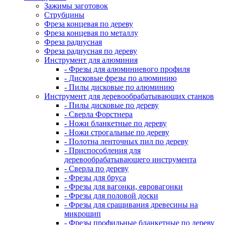
Зажимы заготовок
Струбцины
Фреза концевая по дереву
Фреза концевая по металлу
Фреза радиусная
Фреза радиусная по дереву
Инструмент для алюминия
- Фрезы для алюминиевого профиля
- Дисковые фрезы по алюминию
- Пилы дисковые по алюминию
Инструмент для деревообрабатывающих станков
- Пилы дисковые по дереву
- Сверла Форстнера
- Ножи бланкетные по дереву
- Ножи строгальные по дереву
- Полотна ленточных пил по дереву
- Приспособления для
деревообрабатывающего инструмента
- Сверла по дереву
- Фрезы для бруса
- Фрезы для вагонки, евровагонки
- Фрезы для половой доски
- Фрезы для сращивания древесины на
микрошип
- Фрезы профильные бланкетные по дереву