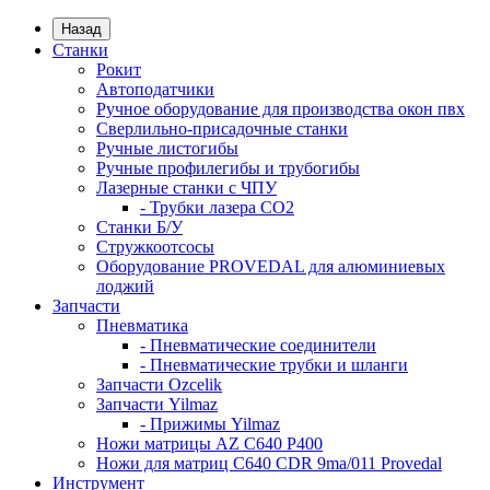
Назад
Станки
Рокит
Автоподатчики
Ручное оборудование для производства окон пвх
Сверлильно-присадочные станки
Ручные листогибы
Ручные профилегибы и трубогибы
Лазерные станки с ЧПУ
- Трубки лазера CO2
Станки Б/У
Стружкоотсосы
Оборудование PROVEDAL для алюминиевых
лоджий
Запчасти
Пневматика
- Пневматические соединители
- Пневматические трубки и шланги
Запчасти Ozcelik
Запчасти Yilmaz
- Прижимы Yilmaz
Ножи матрицы AZ C640 P400
Ножи для матриц C640 CDR 9ma/011 Provedal
Инструмент