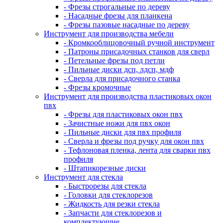
- Фрезы строгальные по дереву
- Насадные фрезы для планкена
- Фрезы пазовые насадные по дереву
Инструмент для производства мебели
- Кромкооблицовочный ручной инструмент
- Патроны присадочных станков для сверл
- Петельные фрезы под петли
- Пильные диски дсп, лдсп, мдф
- Сверла для присадочного станка
- Фрезы кромочные
Инструмент для производства пластиковых окон
пвх
- Фрезы для пластиковых окон пвх
- Зачистные ножи для пвх окон
- Пильные диски для пвх профиля
- Сверла и фрезы под ручку для окон пвх
- Тефлоновая пленка, лента для сварки пвх
профиля
- Штапикорезные диски
Инструмент для стекла
- Быстрорезы для стекла
- Головки для стеклорезов
- Жидкость для резки стекла
- Запчасти для стеклорезов и
комплектующие