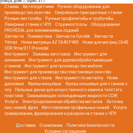
улица, дом 7, офис 311
Станки
Автоподатчики
Ручное оборудование для
производства окон пвх
Сверлильно-присадочные станки
Ручные листогибы
Ручные профилегибы и трубогибы
Лазерные станки с ЧПУ
Стружкоотсосы
Оборудование
PROVEDAL для алюминиевых лоджий
Запчасти
Пневматика
Запчасти Ozcelik
Запчасти
Yilmaz
Ножи матрицы AZ C640 P400
Ножи для матриц C640
CDR 9ma/011 Provedal
Инструмент
Зажимы заготовок
Инструмент для
алюминия
Инструмент для деревообрабатывающих
станков
Инструмент для производства мебели
Инструмент для производства пластиковых окон пвх
Инструмент для стекла
Инструмент по металлу
Ножи
дисковые
Фрезы концевые
Фрезы концевые для станков с
чпу
Пильные диски для искусственного камня и толстого
пластика
Смазывающие охлаждающие жидкости СОЖ
Услуги
Электроэрозионная обработка металла
Заточка
пил, ножей, фрез
Изготовление профильных ножей
Услуги
гравирования, фрезерования и раскроя на станке с ЧПУ
Доставка
О компании
Политика безопасности
Условия соглашения