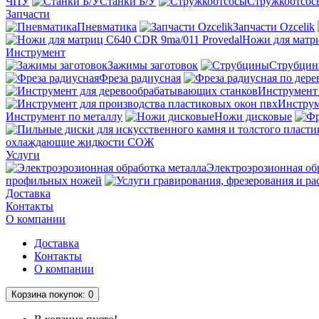
ЧПУ
Станки Б/У
Стружкоотсос
Запчасти
Пневматика
Запчасти Ozcelik
Ножи для матри
Инструмент
Зажимы заготовок
Струбци
Фреза радиусная
Инструмент
Инструм
Инструмент по металлу
Ножи дисковые
охлаждающие жидкости СОЖ
Услуги
Электроэрозионная об
профильных ножей
Доставка
Контакты
О компании
Доставка
Контакты
О компании
Корзина
покупок
: 0