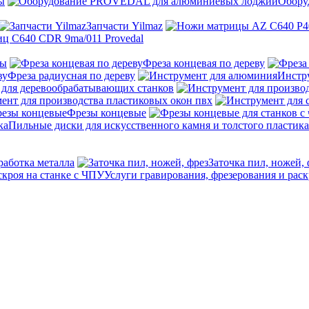
ы
Обору
Запчасти Yilmaz
ц C640 CDR 9ma/011 Provedal
ны
Фреза концевая по дереву
Фреза радиусная по дереву
Инстр
 для деревообрабатывающих станков
ент для производства пластиковых окон пвх
Фрезы концевые
Пильные диски для искусственного камня и толстого пластика
работка металла
Заточка пил, ножей, 
Услуги гравирования, фрезерования и раск