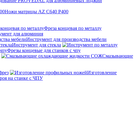
дование PROVEDAL для алюминиевых лоджий
Ножи матрицы AZ C640 P400
Фреза концевая по металлу
умент для алюминия
Инструмент для производства мебели
Инструмент для стекла
Фрезы концевые для станков с чпу
Смазывающие
фрез
Изготовление
роя на станке с ЧПУ