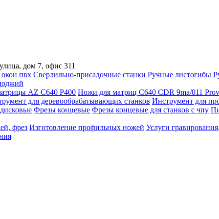
улица, дом 7, офис 311
 окон пвх
Сверлильно-присадочные станки
Ручные листогибы
Р
лоджий
атрицы AZ C640 P400
Ножи для матриц C640 CDR 9ma/011 Prov
трумент для деревообрабатывающих станков
Инструмент для пр
дисковые
Фрезы концевые
Фрезы концевые для станков с чпу
Пи
ей, фрез
Изготовление профильных ножей
Услуги гравирования,
ния