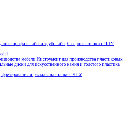
учные профилегибы и трубогибы
Лазерные станки с ЧПУ
edal
оизводства мебели
Инструмент для производства пластиковых
льные диски для искусственного камня и толстого пластика
 фрезерования и раскроя на станке с ЧПУ