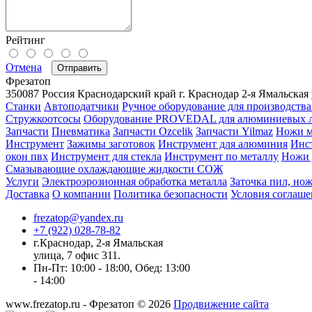
Рейтинг
Отмена
Отправить
Фрезатоп
350087
Россия
Краснодарский край
г. Краснодар
2-я Ямальская 
Станки
Автоподатчики
Ручное оборудование для производства
Стружкоотсосы
Оборудование PROVEDAL для алюминиевых 
Запчасти
Пневматика
Запчасти Ozcelik
Запчасти Yilmaz
Ножи м
Инструмент
Зажимы заготовок
Инструмент для алюминия
Инс
окон пвх
Инструмент для стекла
Инструмент по металлу
Ножи 
Смазывающие охлаждающие жидкости СОЖ
Услуги
Электроэрозионная обработка металла
Заточка пил, нож
Доставка
О компании
Политика безопасности
Условия соглаше
frezatop@yandex.ru
+7 (922) 028-78-82
г.Краснодар, 2-я Ямальская
улица, 7 офис 311.
Пн-Пт: 10:00 - 18:00, Обед: 13:00
- 14:00
www.frezatop.ru - Фрезатоп © 2026
Продвижение сайта