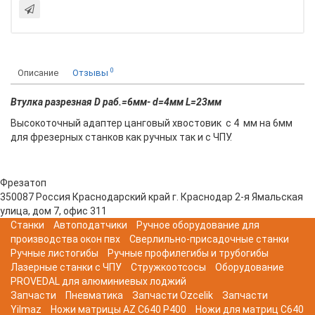
0
Описание
Отзывы
Втулка разрезная D раб.=6мм- d=4мм L=23мм
Высокоточный адаптер цанговый хвостовик с 4 мм на 6мм
для фрезерных станков как ручных так и с ЧПУ.
Фрезатоп
350087
Россия
Краснодарский край
г. Краснодар
2-я Ямальская
улица, дом 7, офис 311
Станки
Автоподатчики
Ручное оборудование для
производства окон пвх
Сверлильно-присадочные станки
Ручные листогибы
Ручные профилегибы и трубогибы
Лазерные станки с ЧПУ
Стружкоотсосы
Оборудование
PROVEDAL для алюминиевых лоджий
Запчасти
Пневматика
Запчасти Ozcelik
Запчасти
Yilmaz
Ножи матрицы AZ C640 P400
Ножи для матриц C640