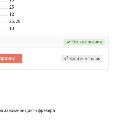
10
25
12
25, 28
10
Есть в наличии
корзину
Купить в 1 клик
ра зажимной цанги фрезера.