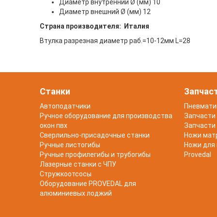
Диаметр внутренний Ø (мм) 10
Диаметр внешний Ø (мм) 12
Страна производителя: Италия
Втулка разрезная диаметр раб.=10-12мм L=28
Станки
Запчас
Автоподатчики
Пневмати
Ручное оборудование для производства
Запчасти 
окон пвх
Запчасти 
Сверлильно-присадочные станки
Ножи мат
Ручные листогибы
Ножи для
Ручные профилегибы и трубогибы
Provedal
Лазерные станки с ЧПУ
Стружкоотсосы
Оборудование PROVEDAL для
алюминиевых лоджий