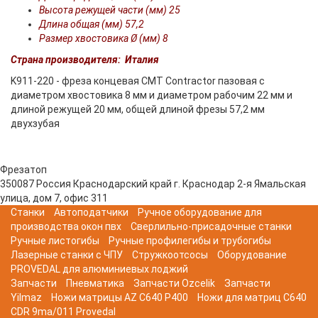
Высота режущей части (мм) 25
Длина общая (мм) 57,2
Размер хвостовика Ø (мм) 8
Страна производителя:
Италия
K911-220 - фреза концевая CMT Сontractor пазовая с
диаметром хвостовика 8 мм и диаметром рабочим 22 мм и
длиной режущей 20 мм, общей длиной фрезы 57,2 мм
двухзубая
Фрезатоп
350087
Россия
Краснодарский край
г. Краснодар
2-я Ямальская
улица, дом 7, офис 311
Станки
Автоподатчики
Ручное оборудование для
производства окон пвх
Сверлильно-присадочные станки
Ручные листогибы
Ручные профилегибы и трубогибы
Лазерные станки с ЧПУ
Стружкоотсосы
Оборудование
PROVEDAL для алюминиевых лоджий
Запчасти
Пневматика
Запчасти Ozcelik
Запчасти
Yilmaz
Ножи матрицы AZ C640 P400
Ножи для матриц C640
CDR 9ma/011 Provedal