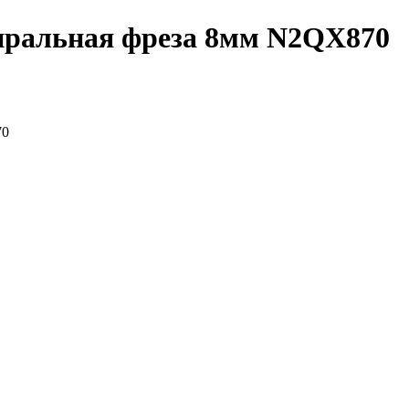
пиральная фреза 8мм N2QX870
70