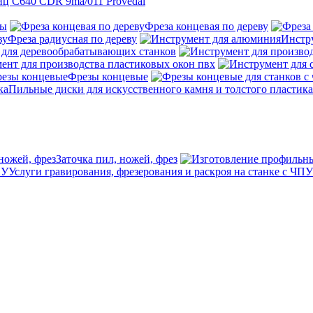
ц C640 CDR 9ma/011 Provedal
ны
Фреза концевая по дереву
Фреза радиусная по дереву
Инстр
 для деревообрабатывающих станков
ент для производства пластиковых окон пвх
Фрезы концевые
Пильные диски для искусственного камня и толстого пластика
Заточка пил, ножей, фрез
Услуги гравирования, фрезерования и раскроя на станке с ЧПУ