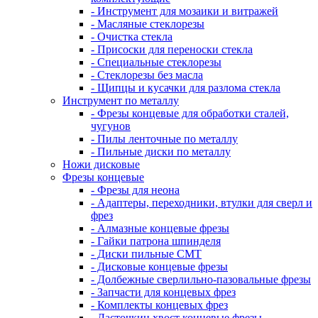
- Инструмент для мозаики и витражей
- Масляные стеклорезы
- Очистка стекла
- Присоски для переноски стекла
- Специальные стеклорезы
- Стеклорезы без масла
- Щипцы и кусачки для разлома стекла
Инструмент по металлу
- Фрезы концевые для обработки сталей,
чугунов
- Пилы ленточные по металлу
- Пильные диски по металлу
Ножи дисковые
Фрезы концевые
- Фрезы для неона
- Адаптеры, переходники, втулки для сверл и
фрез
- Алмазные концевые фрезы
- Гайки патрона шпинделя
- Диски пильные CMT
- Дисковые концевые фрезы
- Долбежные сверлильно-пазовальные фрезы
- Запчасти для концевых фрез
- Комплекты концевых фрез
- Ласточкин хвост концевые фрезы