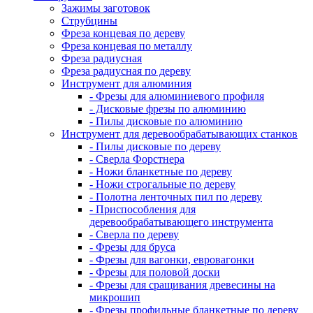
Зажимы заготовок
Струбцины
Фреза концевая по дереву
Фреза концевая по металлу
Фреза радиусная
Фреза радиусная по дереву
Инструмент для алюминия
- Фрезы для алюминиевого профиля
- Дисковые фрезы по алюминию
- Пилы дисковые по алюминию
Инструмент для деревообрабатывающих станков
- Пилы дисковые по дереву
- Сверла Форстнера
- Ножи бланкетные по дереву
- Ножи строгальные по дереву
- Полотна ленточных пил по дереву
- Приспособления для
деревообрабатывающего инструмента
- Сверла по дереву
- Фрезы для бруса
- Фрезы для вагонки, евровагонки
- Фрезы для половой доски
- Фрезы для сращивания древесины на
микрошип
- Фрезы профильные бланкетные по дереву