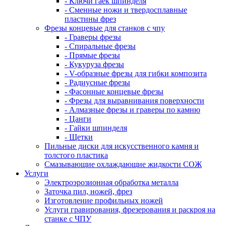
- Ключи гаек шпинделя
- Сменные ножи и твердосплавные
пластины фрез
Фрезы концевые для станков с чпу
- Граверы фрезы
- Спиральные фрезы
- Прямые фрезы
- Кукуруза фрезы
- V-образные фрезы для гибки композита
- Радиусные фрезы
- Фасонные концевые фрезы
- Фрезы для выравнивания поверхности
- Алмазные фрезы и граверы по камню
- Цанги
- Гайки шпинделя
- Щетки
Пильные диски для искусственного камня и
толстого пластика
Смазывающие охлаждающие жидкости СОЖ
Услуги
Электроэрозионная обработка металла
Заточка пил, ножей, фрез
Изготовление профильных ножей
Услуги гравирования, фрезерования и раскроя на
станке с ЧПУ