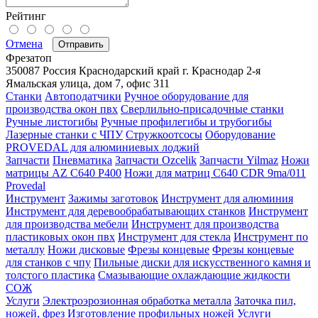
Рейтинг
Отмена
Отправить
Фрезатоп
350087
Россия
Краснодарский край
г. Краснодар
2-я
Ямальская улица, дом 7, офис 311
Станки
Автоподатчики
Ручное оборудование для
производства окон пвх
Сверлильно-присадочные станки
Ручные листогибы
Ручные профилегибы и трубогибы
Лазерные станки с ЧПУ
Стружкоотсосы
Оборудование
PROVEDAL для алюминиевых лоджий
Запчасти
Пневматика
Запчасти Ozcelik
Запчасти Yilmaz
Ножи
матрицы AZ C640 P400
Ножи для матриц C640 CDR 9ma/011
Provedal
Инструмент
Зажимы заготовок
Инструмент для алюминия
Инструмент для деревообрабатывающих станков
Инструмент
для производства мебели
Инструмент для производства
пластиковых окон пвх
Инструмент для стекла
Инструмент по
металлу
Ножи дисковые
Фрезы концевые
Фрезы концевые
для станков с чпу
Пильные диски для искусственного камня и
толстого пластика
Смазывающие охлаждающие жидкости
СОЖ
Услуги
Электроэрозионная обработка металла
Заточка пил,
ножей, фрез
Изготовление профильных ножей
Услуги