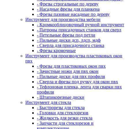
- Фрезы строгальные по дереву
- Насадные фрезы для планкена
- Фрезы пазовые насадные по дереву
Инструмент для производства мебели
- Кромкооблицовочный ручной инструмент
- Патроны присадочных станков для сверл
- Петельные фрезы под петли
- Пильные диски дсп, лдсп, мдф
- Сверла для присадочного станка
- Фрезы кромочные
Инструмент для производства пластиковых окон
пвх
- Фрезы для пластиковых окон пвх
- Зачистные ножи для пвх окон
- Пильные диски для пвх профиля
- Сверла и фрезы под ручку для окон пвх
- Тефлоновая пленка, лента для сварки пвх
профиля
- Штапикорезные диски
Инструмент для стекла
- Быстрорезы для стекла
- Головки для стеклорезов
- Жидкость для резки стекла
- Запчасти для стеклорезов и
комплектующие