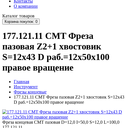
Контакты
О компании
Каталог
товаров
Корзина
покупок
: 0
177.121.11 CMT Фреза
пазовая Z2+1 хвостовик
S=12x43 D раб.=12x50x100
правое вращение
Главная
Инструмент
Фрезы концевые
177.121.11 CMT Фреза пазовая Z2+1 хвостовик S=12x43
D раб.=12x50x100 правое вращение
Фреза концевая CMT пазовая D=12,0 I=50,0 S=12,0 L=100,0
177.121.11