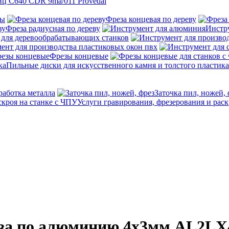
ц C640 CDR 9ma/011 Provedal
ны
Фреза концевая по дереву
Фреза радиусная по дереву
Инстр
 для деревообрабатывающих станков
ент для производства пластиковых окон пвх
Фрезы концевые
Пильные диски для искусственного камня и толстого пластика
работка металла
Заточка пил, ножей, 
Услуги гравирования, фрезерования и раск
еза по алюминию 4x3мм AL2LX