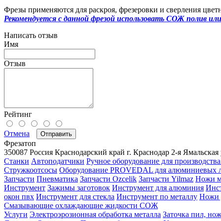
Фрезы применяются для раскроя, фрезеровки и сверления цвет
Рекомендуется с данной фрезой использовать СОЖ полив или 
Написать отзыв
Имя
Отзыв
Рейтинг
Отмена
Отправить
Фрезатоп
350087
Россия
Краснодарский край
г. Краснодар
2-я Ямальская 
Станки
Автоподатчики
Ручное оборудование для производства
Стружкоотсосы
Оборудование PROVEDAL для алюминиевых 
Запчасти
Пневматика
Запчасти Ozcelik
Запчасти Yilmaz
Ножи м
Инструмент
Зажимы заготовок
Инструмент для алюминия
Инс
окон пвх
Инструмент для стекла
Инструмент по металлу
Ножи 
Смазывающие охлаждающие жидкости СОЖ
Услуги
Электроэрозионная обработка металла
Заточка пил, нож