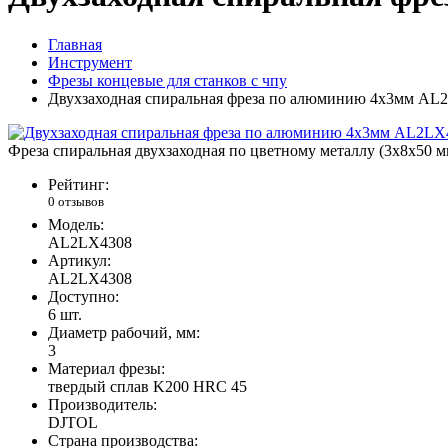
Главная
Инструмент
Фрезы концевые для станков с чпу
Двухзаходная спиральная фреза по алюминию 4x3мм AL
Фреза спиральная двухзаходная по цветному металлу (3х8х50 
Рейтинг:
0 отзывов
Модель:
AL2LX4308
Артикул:
AL2LX4308
Доступно:
6
шт.
Диаметр рабочий, мм:
3
Материал фрезы:
твердый сплав K200 HRC 45
Производитель:
DJTOL
Страна производства: