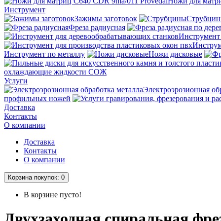
Ножи для матри
Инструмент
Зажимы заготовок
Струбци
Фреза радиусная
Инструмент
Инструм
Инструмент по металлу
Ножи дисковые
охлаждающие жидкости СОЖ
Услуги
Электроэрозионная об
профильных ножей
Доставка
Контакты
О компании
Доставка
Контакты
О компании
Корзина
покупок
: 0
В корзине пусто!
Двухзаходная спиральная фр