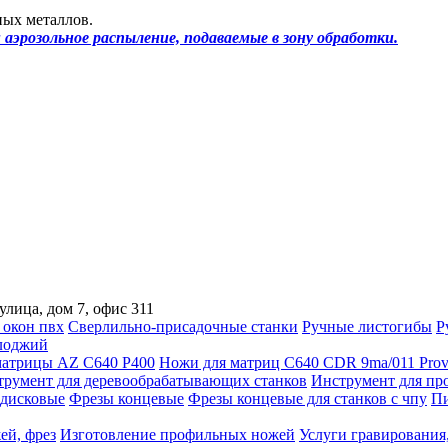
ных металлов.
аэрозольное распыление, подаваемые в зону обработки.
улица, дом 7, офис 311
 окон пвх
Сверлильно-присадочные станки
Ручные листогибы
Р
лоджий
атрицы AZ C640 P400
Ножи для матриц C640 CDR 9ma/011 Prov
трумент для деревообрабатывающих станков
Инструмент для пр
дисковые
Фрезы концевые
Фрезы концевые для станков с чпу
Пи
ей, фрез
Изготовление профильных ножей
Услуги гравирования,