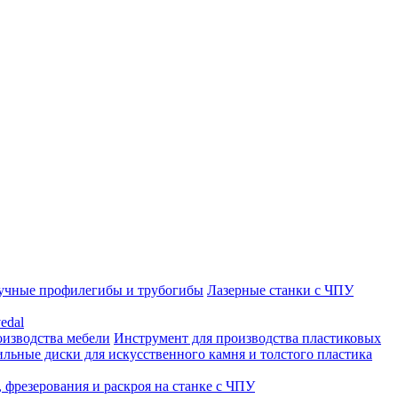
учные профилегибы и трубогибы
Лазерные станки с ЧПУ
edal
оизводства мебели
Инструмент для производства пластиковых
льные диски для искусственного камня и толстого пластика
 фрезерования и раскроя на станке с ЧПУ