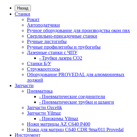
Назад
Станки
Рокит
Автоподатчики
Ручное оборудование для производства окон пвх
Сверлильно-присадочные станки
Ручные листогибы
Ручные профилегибы и трубогибы
Лазерные станки с ЧПУ
- Трубки лазера CO2
Станки Б/У
Стружкоотсосы
Оборудование PROVEDAL для алюминиевых
лоджий
Запчасти
Пневматика
- Пневматические соединители
- Пневматические трубки и шланги
Запчасти Ozcelik
Запчасти Yilmaz
- Прижимы Yilmaz
Ножи матрицы AZ C640 P400
Ножи для матриц C640 CDR 9ma/011 Provedal
Инструмент