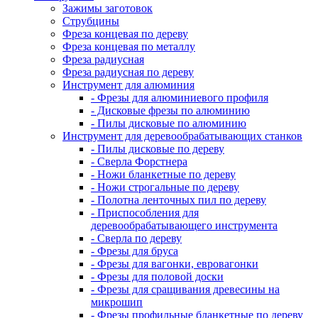
Зажимы заготовок
Струбцины
Фреза концевая по дереву
Фреза концевая по металлу
Фреза радиусная
Фреза радиусная по дереву
Инструмент для алюминия
- Фрезы для алюминиевого профиля
- Дисковые фрезы по алюминию
- Пилы дисковые по алюминию
Инструмент для деревообрабатывающих станков
- Пилы дисковые по дереву
- Сверла Форстнера
- Ножи бланкетные по дереву
- Ножи строгальные по дереву
- Полотна ленточных пил по дереву
- Приспособления для
деревообрабатывающего инструмента
- Сверла по дереву
- Фрезы для бруса
- Фрезы для вагонки, евровагонки
- Фрезы для половой доски
- Фрезы для сращивания древесины на
микрошип
- Фрезы профильные бланкетные по дереву