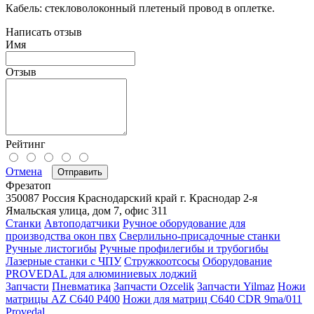
Кабель: стекловолоконный плетеный провод в оплетке.
Написать отзыв
Имя
Отзыв
Рейтинг
Отмена
Отправить
Фрезатоп
350087
Россия
Краснодарский край
г. Краснодар
2-я
Ямальская улица, дом 7, офис 311
Станки
Автоподатчики
Ручное оборудование для
производства окон пвх
Сверлильно-присадочные станки
Ручные листогибы
Ручные профилегибы и трубогибы
Лазерные станки с ЧПУ
Стружкоотсосы
Оборудование
PROVEDAL для алюминиевых лоджий
Запчасти
Пневматика
Запчасти Ozcelik
Запчасти Yilmaz
Ножи
матрицы AZ C640 P400
Ножи для матриц C640 CDR 9ma/011
Provedal