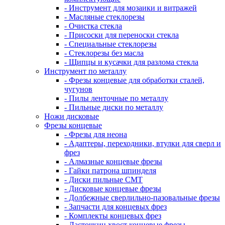
- Инструмент для мозаики и витражей
- Масляные стеклорезы
- Очистка стекла
- Присоски для переноски стекла
- Специальные стеклорезы
- Стеклорезы без масла
- Щипцы и кусачки для разлома стекла
Инструмент по металлу
- Фрезы концевые для обработки сталей,
чугунов
- Пилы ленточные по металлу
- Пильные диски по металлу
Ножи дисковые
Фрезы концевые
- Фрезы для неона
- Адаптеры, переходники, втулки для сверл и
фрез
- Алмазные концевые фрезы
- Гайки патрона шпинделя
- Диски пильные CMT
- Дисковые концевые фрезы
- Долбежные сверлильно-пазовальные фрезы
- Запчасти для концевых фрез
- Комплекты концевых фрез
- Ласточкин хвост концевые фрезы