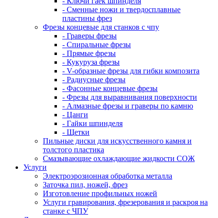
- Ключи гаек шпинделя
- Сменные ножи и твердосплавные
пластины фрез
Фрезы концевые для станков с чпу
- Граверы фрезы
- Спиральные фрезы
- Прямые фрезы
- Кукуруза фрезы
- V-образные фрезы для гибки композита
- Радиусные фрезы
- Фасонные концевые фрезы
- Фрезы для выравнивания поверхности
- Алмазные фрезы и граверы по камню
- Цанги
- Гайки шпинделя
- Щетки
Пильные диски для искусственного камня и
толстого пластика
Смазывающие охлаждающие жидкости СОЖ
Услуги
Электроэрозионная обработка металла
Заточка пил, ножей, фрез
Изготовление профильных ножей
Услуги гравирования, фрезерования и раскроя на
станке с ЧПУ