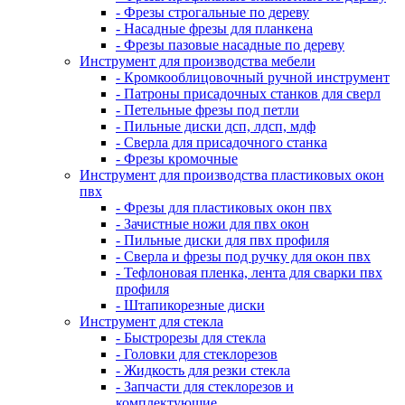
- Фрезы строгальные по дереву
- Насадные фрезы для планкена
- Фрезы пазовые насадные по дереву
Инструмент для производства мебели
- Кромкооблицовочный ручной инструмент
- Патроны присадочных станков для сверл
- Петельные фрезы под петли
- Пильные диски дсп, лдсп, мдф
- Сверла для присадочного станка
- Фрезы кромочные
Инструмент для производства пластиковых окон
пвх
- Фрезы для пластиковых окон пвх
- Зачистные ножи для пвх окон
- Пильные диски для пвх профиля
- Сверла и фрезы под ручку для окон пвх
- Тефлоновая пленка, лента для сварки пвх
профиля
- Штапикорезные диски
Инструмент для стекла
- Быстрорезы для стекла
- Головки для стеклорезов
- Жидкость для резки стекла
- Запчасти для стеклорезов и
комплектующие