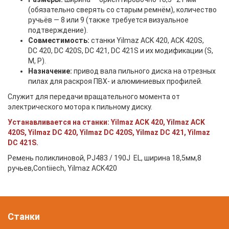
(обязательно сверять со старым ремнём), количество
ручьёв — 8 или 9 (также требуется визуальное
подтверждение).
Совместимость:
станки Yilmaz ACK 420, ACK 420S,
DC 420, DC 420S, DC 421, DC 421S и их модификации (S,
M, P).
Назначение:
привод вала пильного диска на отрезных
пилах для раскроя ПВХ‑ и алюминиевых профилей.
Служит для передачи вращательного момента от
электрического мотора к пильному диску.
Устанавливается на станки: Yilmaz ACK 420, Yilmaz ACK
420S, Yilmaz DC 420, Yilmaz DC 420S, Yilmaz DC 421, Yilmaz
DC 421S.
Ремень поликлиновой, РJ483 / 190J EL, ширина 18,5мм,8
ручьев,Сontiiech, Yilmaz ACK420
Станки