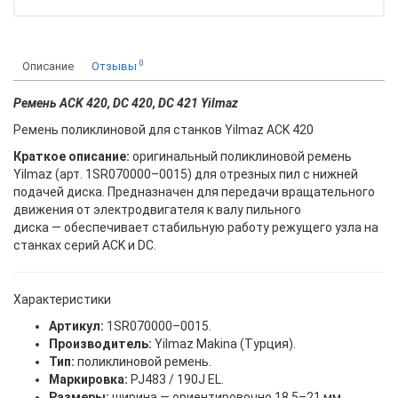
0
Описание
Отзывы
Ремень ACK 420, DC 420, DC 421 Yilmaz
Ремень поликлиновой для станков Yilmaz ACK 420
Краткое описание:
оригинальный поликлиновой ремень
Yilmaz (арт. 1SR070000–0015) для отрезных пил с нижней
подачей диска. Предназначен для передачи вращательного
движения от электродвигателя к валу пильного
диска — обеспечивает стабильную работу режущего узла на
станках серий ACK и DC.
Характеристики
Артикул:
1SR070000–0015.
Производитель:
Yilmaz Makina (Турция).
Тип:
поликлиновой ремень.
Маркировка:
PJ483 / 190J EL.
Размеры:
ширина — ориентировочно 18,5–21 мм