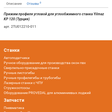
0
Описание
Отзывы
Прижим профиля угловой для углообжимного станка Yilmaz
KP 120 (Турция)
арт. 2TU012210-011
Станки
Автоподатчики
Ручное оборудование для производства окон пвх
Сверлильно-присадочные станки
Ручные листогибы
Ручные профилегибы и трубогибы
Лазерные станки с ЧПУ
Стружкоотсосы
Оборудование PROVEDAL для алюминиевых лоджий
Запчасти
Пневматика