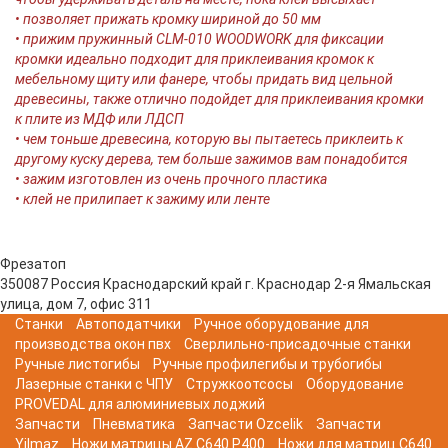
• позволяет прижать кромку шириной до 50 мм
• прижим пружинный СLM-010 WOODWORK для фиксации
кромки идеально подходит для приклеивания кромок к
мебельному щиту или фанере, чтобы придать вид цельной
древесины, также отлично подойдет для приклеивания кромки
к плите из МДФ или ЛДСП
• чем тоньше древесина, которую вы пытаетесь приклеить к
другому куску дерева, тем больше зажимов вам понадобится
• зажим изготовлен из очень прочного пластика
• клей не прилипает к зажиму или ленте
Фрезатоп
350087
Россия
Краснодарский край
г. Краснодар
2-я Ямальская
улица, дом 7, офис 311
Станки
Автоподатчики
Ручное оборудование для
производства окон пвх
Сверлильно-присадочные станки
Ручные листогибы
Ручные профилегибы и трубогибы
Лазерные станки с ЧПУ
Стружкоотсосы
Оборудование
PROVEDAL для алюминиевых лоджий
Запчасти
Пневматика
Запчасти Ozcelik
Запчасти
Yilmaz
Ножи матрицы AZ C640 P400
Ножи для матриц C640