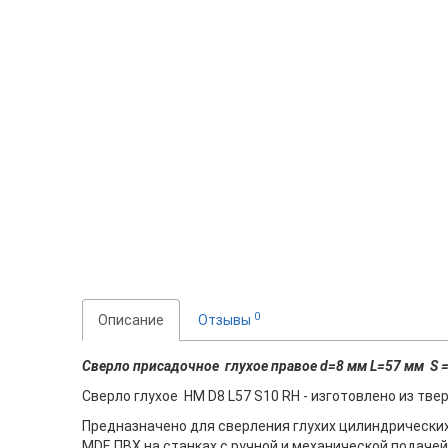
0
Описание
Отзывы
Сверло присадочное глухое правое d=8 мм L=57 мм S 
Сверло глухое HM D8 L57 S10 RH - изготовлено из тве
Предназначено для сверления глухих цилиндрических
MDF, ПВХ на станках с ручной и механической подаче