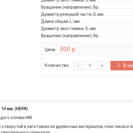
Диаметр хвостовика, S, мм:
Вращение (направление), Вр.:
Диаметр режущей части, D, мм:
Длина общая, L, мм:
Диаметр хвостовика, S, мм:
Вращение (направление), Вр.:
300 р.
Цена:
-
В к
Количество:
+
= 10 мм (HEFN)
рдого сплава HM.
 отверстий в заготовках из древесных материалов, пластиков и 
й сверлильного шпинделя.