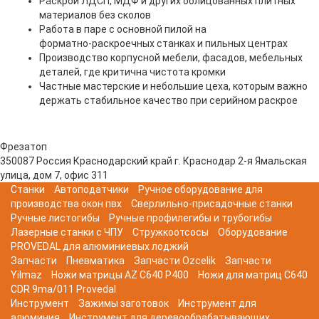
Раскрой ЛДСП, МДФ и других облицованных плитных
материалов без сколов
Работа в паре с основной пилой на
форматно‑раскроечных станках и пильных центрах
Производство корпусной мебели, фасадов, мебельных
деталей, где критична чистота кромки
Частные мастерские и небольшие цеха, которым важно
держать стабильное качество при серийном раскрое
Фрезатоп
350087
Россия
Краснодарский край
г. Краснодар
2-я Ямальская
улица, дом 7, офис 311
Станки
Автоподатчики
Ручное оборудование для
производства окон пвх
Сверлильно-присадочные станки
Ручные листогибы
Ручные профилегибы и трубогибы
Лазерные станки с ЧПУ
Стружкоотсосы
Оборудование
PROVEDAL для алюминиевых лоджий
Запчасти
Пневматика
Запчасти Ozcelik
Запчасти
Yilmaz
Ножи матрицы AZ C640 P400
Ножи для матриц C640
CDR 9ma/011 Provedal
Инструмент
Зажимы заготовок
Инструмент для
алюминия
Инструмент для деревообрабатывающих