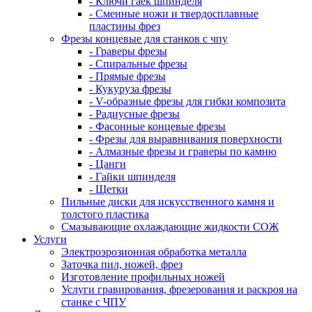
- Ключи гаек шпинделя
- Сменные ножи и твердосплавные
пластины фрез
Фрезы концевые для станков с чпу
- Граверы фрезы
- Спиральные фрезы
- Прямые фрезы
- Кукуруза фрезы
- V-образные фрезы для гибки композита
- Радиусные фрезы
- Фасонные концевые фрезы
- Фрезы для выравнивания поверхности
- Алмазные фрезы и граверы по камню
- Цанги
- Гайки шпинделя
- Щетки
Пильные диски для искусственного камня и
толстого пластика
Смазывающие охлаждающие жидкости СОЖ
Услуги
Электроэрозионная обработка металла
Заточка пил, ножей, фрез
Изготовление профильных ножей
Услуги гравирования, фрезерования и раскроя на
станке с ЧПУ