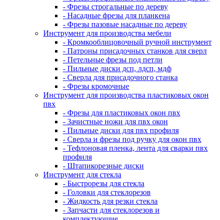
- Фрезы строгальные по дереву
- Насадные фрезы для планкена
- Фрезы пазовые насадные по дереву
Инструмент для производства мебели
- Кромкооблицовочный ручной инструмент
- Патроны присадочных станков для сверл
- Петельные фрезы под петли
- Пильные диски дсп, лдсп, мдф
- Сверла для присадочного станка
- Фрезы кромочные
Инструмент для производства пластиковых окон
пвх
- Фрезы для пластиковых окон пвх
- Зачистные ножи для пвх окон
- Пильные диски для пвх профиля
- Сверла и фрезы под ручку для окон пвх
- Тефлоновая пленка, лента для сварки пвх
профиля
- Штапикорезные диски
Инструмент для стекла
- Быстрорезы для стекла
- Головки для стеклорезов
- Жидкость для резки стекла
- Запчасти для стеклорезов и
комплектующие