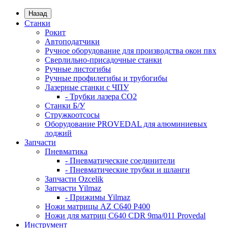
Назад
Станки
Рокит
Автоподатчики
Ручное оборудование для производства окон пвх
Сверлильно-присадочные станки
Ручные листогибы
Ручные профилегибы и трубогибы
Лазерные станки с ЧПУ
- Трубки лазера CO2
Станки Б/У
Стружкоотсосы
Оборудование PROVEDAL для алюминиевых
лоджий
Запчасти
Пневматика
- Пневматические соединители
- Пневматические трубки и шланги
Запчасти Ozcelik
Запчасти Yilmaz
- Прижимы Yilmaz
Ножи матрицы AZ C640 P400
Ножи для матриц C640 CDR 9ma/011 Provedal
Инструмент