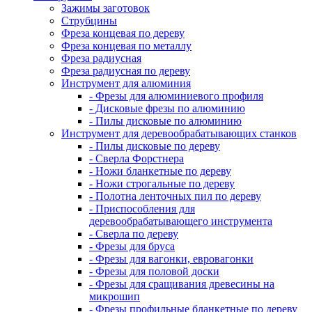
Зажимы заготовок
Струбцины
Фреза концевая по дереву
Фреза концевая по металлу
Фреза радиусная
Фреза радиусная по дереву
Инструмент для алюминия
- Фрезы для алюминиевого профиля
- Дисковые фрезы по алюминию
- Пилы дисковые по алюминию
Инструмент для деревообрабатывающих станков
- Пилы дисковые по дереву
- Сверла Форстнера
- Ножи бланкетные по дереву
- Ножи строгальные по дереву
- Полотна ленточных пил по дереву
- Приспособления для
деревообрабатывающего инструмента
- Сверла по дереву
- Фрезы для бруса
- Фрезы для вагонки, евровагонки
- Фрезы для половой доски
- Фрезы для сращивания древесины на
микрошип
- Фрезы профильные бланкетные по дереву