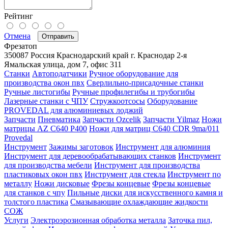
Рейтинг
Отмена
Отправить
Фрезатоп
350087
Россия
Краснодарский край
г. Краснодар
2-я
Ямальская улица, дом 7, офис 311
Станки
Автоподатчики
Ручное оборудование для
производства окон пвх
Сверлильно-присадочные станки
Ручные листогибы
Ручные профилегибы и трубогибы
Лазерные станки с ЧПУ
Стружкоотсосы
Оборудование
PROVEDAL для алюминиевых лоджий
Запчасти
Пневматика
Запчасти Ozcelik
Запчасти Yilmaz
Ножи
матрицы AZ C640 P400
Ножи для матриц C640 CDR 9ma/011
Provedal
Инструмент
Зажимы заготовок
Инструмент для алюминия
Инструмент для деревообрабатывающих станков
Инструмент
для производства мебели
Инструмент для производства
пластиковых окон пвх
Инструмент для стекла
Инструмент по
металлу
Ножи дисковые
Фрезы концевые
Фрезы концевые
для станков с чпу
Пильные диски для искусственного камня и
толстого пластика
Смазывающие охлаждающие жидкости
СОЖ
Услуги
Электроэрозионная обработка металла
Заточка пил,