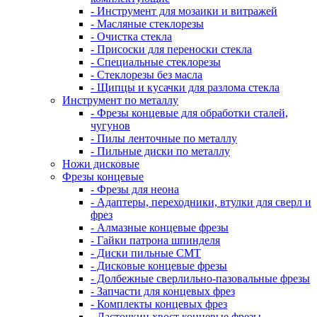
- Инструмент для мозаики и витражей
- Масляные стеклорезы
- Очистка стекла
- Присоски для переноски стекла
- Специальные стеклорезы
- Стеклорезы без масла
- Щипцы и кусачки для разлома стекла
Инструмент по металлу
- Фрезы концевые для обработки сталей,
чугунов
- Пилы ленточные по металлу
- Пильные диски по металлу
Ножи дисковые
Фрезы концевые
- Фрезы для неона
- Адаптеры, переходники, втулки для сверл и
фрез
- Алмазные концевые фрезы
- Гайки патрона шпинделя
- Диски пильные CMT
- Дисковые концевые фрезы
- Долбежные сверлильно-пазовальные фрезы
- Запчасти для концевых фрез
- Комплекты концевых фрез
- Ласточкин хвост концевые фрезы