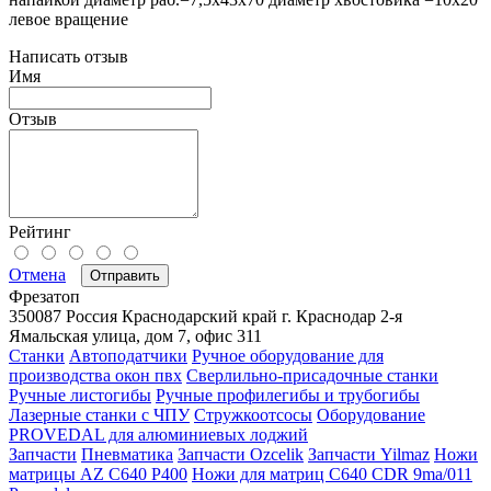
левое вращение
Написать отзыв
Имя
Отзыв
Рейтинг
Отмена
Отправить
Фрезатоп
350087
Россия
Краснодарский край
г. Краснодар
2-я
Ямальская улица, дом 7, офис 311
Станки
Автоподатчики
Ручное оборудование для
производства окон пвх
Сверлильно-присадочные станки
Ручные листогибы
Ручные профилегибы и трубогибы
Лазерные станки с ЧПУ
Стружкоотсосы
Оборудование
PROVEDAL для алюминиевых лоджий
Запчасти
Пневматика
Запчасти Ozcelik
Запчасти Yilmaz
Ножи
матрицы AZ C640 P400
Ножи для матриц C640 CDR 9ma/011