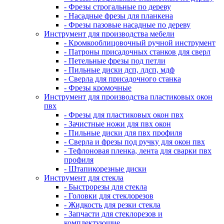
- Фрезы строгальные по дереву
- Насадные фрезы для планкена
- Фрезы пазовые насадные по дереву
Инструмент для производства мебели
- Кромкооблицовочный ручной инструмент
- Патроны присадочных станков для сверл
- Петельные фрезы под петли
- Пильные диски дсп, лдсп, мдф
- Сверла для присадочного станка
- Фрезы кромочные
Инструмент для производства пластиковых окон
пвх
- Фрезы для пластиковых окон пвх
- Зачистные ножи для пвх окон
- Пильные диски для пвх профиля
- Сверла и фрезы под ручку для окон пвх
- Тефлоновая пленка, лента для сварки пвх
профиля
- Штапикорезные диски
Инструмент для стекла
- Быстрорезы для стекла
- Головки для стеклорезов
- Жидкость для резки стекла
- Запчасти для стеклорезов и
комплектующие