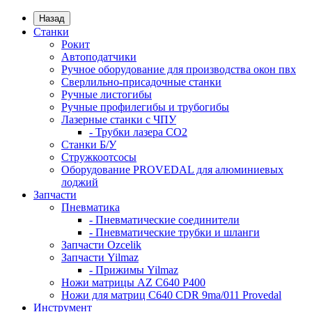
Назад
Станки
Рокит
Автоподатчики
Ручное оборудование для производства окон пвх
Сверлильно-присадочные станки
Ручные листогибы
Ручные профилегибы и трубогибы
Лазерные станки с ЧПУ
- Трубки лазера CO2
Станки Б/У
Стружкоотсосы
Оборудование PROVEDAL для алюминиевых
лоджий
Запчасти
Пневматика
- Пневматические соединители
- Пневматические трубки и шланги
Запчасти Ozcelik
Запчасти Yilmaz
- Прижимы Yilmaz
Ножи матрицы AZ C640 P400
Ножи для матриц C640 CDR 9ma/011 Provedal
Инструмент