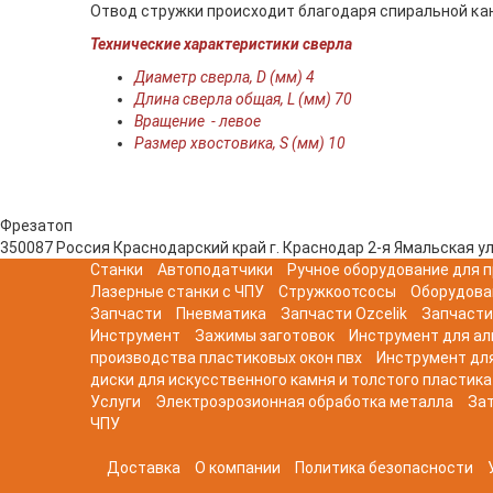
Отвод стружки происходит благодаря спиральной ĸан
Технические характеристики сверла
Диаметр сверла, D (мм) 4
Длина сверла общая, L (мм) 70
Вращение - левое
Размер хвостовика, S (мм) 10
Фрезатоп
350087
Россия
Краснодарский край
г. Краснодар
2-я Ямальская ул
Станки
Автоподатчики
Ручное оборудование для п
Лазерные станки с ЧПУ
Стружкоотсосы
Оборудова
Запчасти
Пневматика
Запчасти Ozcelik
Запчасти
Инструмент
Зажимы заготовок
Инструмент для а
производства пластиковых окон пвх
Инструмент дл
диски для искусственного камня и толстого пластика
Услуги
Электроэрозионная обработка металла
Зат
ЧПУ
Доставка
О компании
Политика безопасности