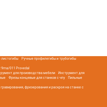
 листогибы
Ручные профилегибы и трубогибы
 9ma/011 Provedal
трумент для производства мебели
Инструмент для
вые
Фрезы концевые для станков с чпу
Пильные
 гравирования, фрезерования и раскроя на станке с