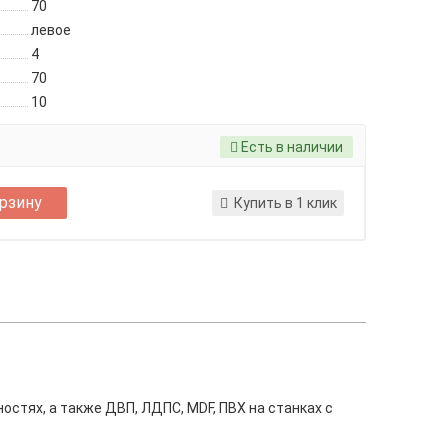
70
левое
4
70
10
Есть в наличии
орзину
Купить в 1 клик
стях, а также ДВП, ЛДПС, MDF, ПВХ на станках с