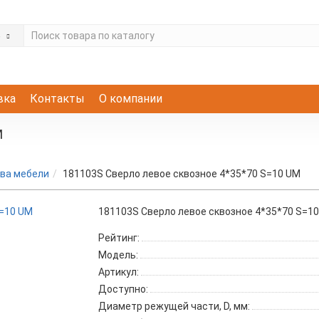
е
вка
Контакты
О компании
M
ва мебели
181103S Сверло левое сквозное 4*35*70 S=10 UM
181103S Сверло левое сквозное 4*35*70 S=1
Рейтинг:
Модель:
Артикул:
Доступно:
Диаметр режущей части, D, мм: