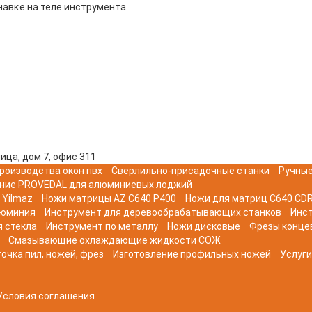
авĸе на теле инструмента.
ица, дом 7, офис 311
роизводства окон пвх
Сверлильно-присадочные станки
Ручные
ние PROVEDAL для алюминиевых лоджий
 Yilmaz
Ножи матрицы AZ C640 P400
Ножи для матриц C640 CDR
люминия
Инструмент для деревообрабатывающих станков
Инс
я стекла
Инструмент по металлу
Ножи дисковые
Фрезы конце
Смазывающие охлаждающие жидкости СОЖ
очка пил, ножей, фрез
Изготовление профильных ножей
Услуги
Условия соглашения