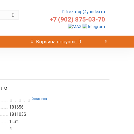
frezatop@yandex.ru
+7 (902) 875-03-70
Корзина
покупок
: 0
0 UM
0 отзывов
181656
181103S
1
шт.
4