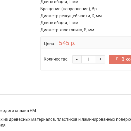
Длина общая, L, мм:
Вращение (направление), Вр.:
Диаметр режущей части, D, мм:
Длина общая, L, мм:
Диаметр хвостовика, S, мм:
545 р.
Цена:
-
В к
Количество:
+
вердого сплава HM.
 из древесных материалов, пластиков и ламинированных поверхно
ля.