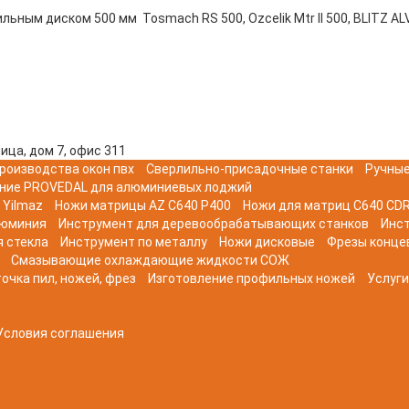
ьным диском 500 мм Tosmach RS 500, Ozcelik Mtr II 500, BLITZ A
ица, дом 7, офис 311
роизводства окон пвх
Сверлильно-присадочные станки
Ручные
ние PROVEDAL для алюминиевых лоджий
 Yilmaz
Ножи матрицы AZ C640 P400
Ножи для матриц C640 CDR
люминия
Инструмент для деревообрабатывающих станков
Инс
я стекла
Инструмент по металлу
Ножи дисковые
Фрезы конце
Смазывающие охлаждающие жидкости СОЖ
очка пил, ножей, фрез
Изготовление профильных ножей
Услуги
Условия соглашения