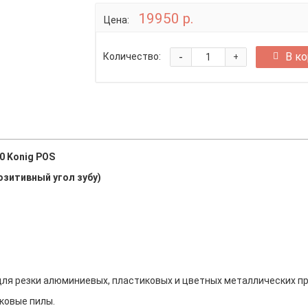
19950 р.
Цена:
-
В к
Количество:
+
0 Konig POS
озитивный угол зубу)
ля резки алюминиевых, пластиковых и цветных металлических п
сковые пилы.