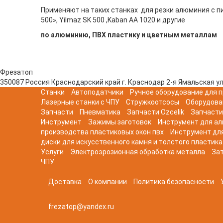
Применяют на таких станках для резки алюминия с пил
500», Yilmaz SK 500 ,Kaban AA 1020 и другие
по алюминию, ПВХ пластику и цветным металлам
Фрезатоп
350087
Россия
Краснодарский край
г. Краснодар
2-я Ямальская ул
Станки
Автоподатчики
Ручное оборудование для п
Лазерные станки с ЧПУ
Стружкоотсосы
Оборудова
Запчасти
Пневматика
Запчасти Ozcelik
Запчасти
Инструмент
Зажимы заготовок
Инструмент для а
производства пластиковых окон пвх
Инструмент дл
диски для искусственного камня и толстого пластика
Услуги
Электроэрозионная обработка металла
Зат
ЧПУ
Доставка
О компании
Политика безопасности
frezatop@yandex.ru