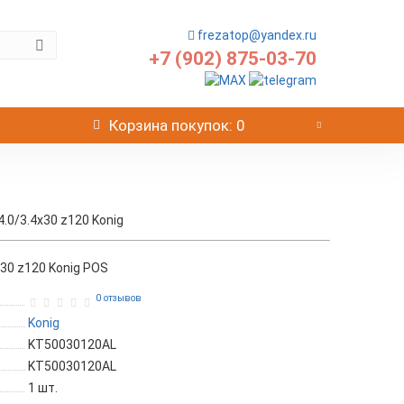
frezatop@yandex.ru
+7 (902) 875-03-70
Корзина
покупок
: 0
.0/3.4x30 z120 Konig
30 z120 Konig POS
0 отзывов
Konig
KT50030120AL
KT50030120AL
1
шт.