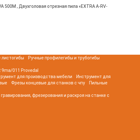
LVA 500M , Двухголовая отрезная пила «EXTRA A-RV-
 листогибы
Ручные профилегибы и трубогибы
 9ma/011 Provedal
трумент для производства мебели
Инструмент для
вые
Фрезы концевые для станков с чпу
Пильные
 гравирования, фрезерования и раскроя на станке с