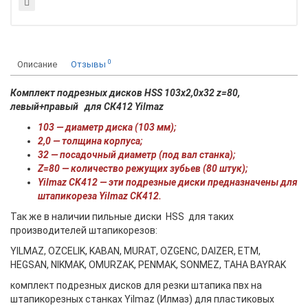
0
Описание
Отзывы
Комплект подрезных дисков HSS 103x2,0x32 z=80,
левый+правый для СК412 Yilmaz
103 — диаметр диска (103 мм);
2,0 — толщина корпуса;
32 — посадочный диаметр (под вал станка);
Z=80 — количество режущих зубьев (80 штук);
Yilmaz CK412 — эти подрезные диски предназначены для
штапикореза Yilmaz CK412.
Так же в наличии пильные диски HSS для таких
производителей штапикорезов:
YILMAZ, OZCELIK, KABAN, MURAT, OZGENC, DAIZER, ETM,
HEGSAN, NIKMAK, OMURZAK, PENMAK, SONMEZ, TAHA BAYRAK
комплект подрезных дисков для резки штапика пвх на
штапикорезных станках Yilmaz (Илмаз) для пластиковых