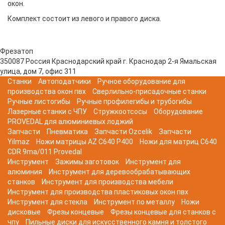
окон.
Комплект состоит из левого и правого диска.
Фрезатоп
350087
Россия
Краснодарский край
г. Краснодар
2-я Ямальская
улица, дом 7, офис 311
Станки
Автоподатчики
Ручное оборудование для
производства окон пвх
Сверлильно-присадочные станки
Ручные листогибы
Ручные профилегибы и трубогибы
Лазерные станки с ЧПУ
Стружкоотсосы
Оборудование
PROVEDAL для алюминиевых лоджий
Запчасти
Пневматика
Запчасти Ozcelik
Запчасти
Yilmaz
Ножи матрицы AZ C640 P400
Ножи для матриц C640
CDR 9ma/011 Provedal
Инструмент
Зажимы заготовок
Инструмент для
алюминия
Инструмент для деревообрабатывающих
станков
Инструмент для производства мебели
Инструмент для производства пластиковых окон пвх
Инструмент для стекла
Инструмент по металлу
Ножи
дисковые
Фрезы концевые
Фрезы концевые для станков с
чпу
Пильные диски для искусственного камня и толстого