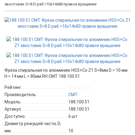
хвостовик S=8 D раб.=10x14x80 правое вращение
Фреза спиральная по алюминию HSS+Co Z1 S=8мм D = 10 мм
H = 14 мм L = 80мм RH CMT 188.100.51
Рейтинг:
Производитель:
CMT
Модель:
188.100.51
Артикул:
188.100.51
Доступно:
6
шт.
Диаметр режущей части, D,
мм:
10