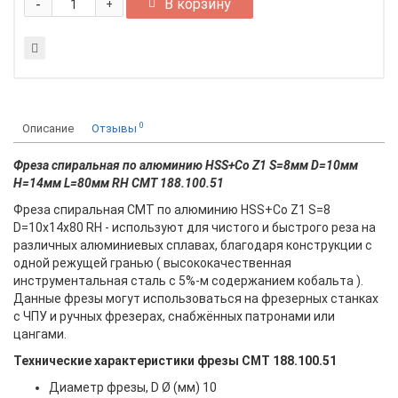
-
В корзину
+
0
Описание
Отзывы
Фреза спиральная по алюминию HSS+Co Z1 S=8мм D=10мм
H=14мм L=80мм RH CMT 188.100.51
Фреза спиральная CMT по алюминию HSS+Co Z1 S=8
D=10x14x80 RH - используют для чистого и быстрого реза на
различных алюминиевых сплавах, благодаря конструкции с
одной режущей гранью ( высококачественная
инструментальная сталь с 5%-м содержанием кобальта ).
Данные фрезы могут использоваться на фрезерных станках
с ЧПУ и ручных фрезерах, снабжённых патронами или
цангами.
Технические характеристики фрезы СМТ 188.100.51
Диаметр фрезы, D Ø (мм) 10