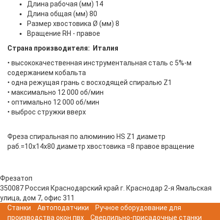
Длина рабочая (мм) 14
Длина общая (мм) 80
Размер хвостовика Ø (мм) 8
Вращение RH - правое
Страна производителя: Италия
• высококачественная инструментальная сталь с 5%-м
содержанием кобальта
• одна режущая грань с восходящей спиралью Z1
• максимально 12 000 об/мин
• оптимально 12 000 об/мин
• выброс стружки вверх
Фреза спиральная по алюминию HS Z1 диаметр
раб.=10x14x80 диаметр хвостовика =8 правое вращение
Фрезатоп
350087
Россия
Краснодарский край
г. Краснодар
2-я Ямальская
улица, дом 7, офис 311
Станки
Автоподатчики
Ручное оборудование для
производства окон пвх
Сверлильно-присадочные станки