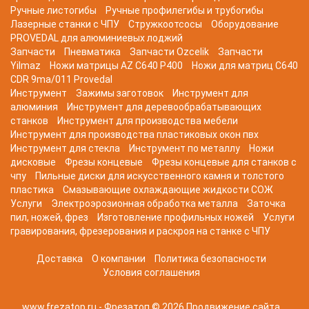
Ручные листогибы
Ручные профилегибы и трубогибы
Лазерные станки с ЧПУ
Стружкоотсосы
Оборудование
PROVEDAL для алюминиевых лоджий
Запчасти
Пневматика
Запчасти Ozcelik
Запчасти
Yilmaz
Ножи матрицы AZ C640 P400
Ножи для матриц C640
CDR 9ma/011 Provedal
Инструмент
Зажимы заготовок
Инструмент для
алюминия
Инструмент для деревообрабатывающих
станков
Инструмент для производства мебели
Инструмент для производства пластиковых окон пвх
Инструмент для стекла
Инструмент по металлу
Ножи
дисковые
Фрезы концевые
Фрезы концевые для станков с
чпу
Пильные диски для искусственного камня и толстого
пластика
Смазывающие охлаждающие жидкости СОЖ
Услуги
Электроэрозионная обработка металла
Заточка
пил, ножей, фрез
Изготовление профильных ножей
Услуги
гравирования, фрезерования и раскроя на станке с ЧПУ
Доставка
О компании
Политика безопасности
Условия соглашения
www.frezatop.ru - Фрезатоп © 2026
Продвижение сайта