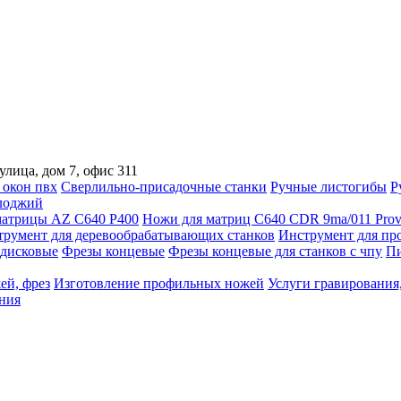
улица, дом 7, офис 311
 окон пвх
Сверлильно-присадочные станки
Ручные листогибы
Р
лоджий
атрицы AZ C640 P400
Ножи для матриц C640 CDR 9ma/011 Prov
трумент для деревообрабатывающих станков
Инструмент для пр
дисковые
Фрезы концевые
Фрезы концевые для станков с чпу
Пи
ей, фрез
Изготовление профильных ножей
Услуги гравирования,
ния