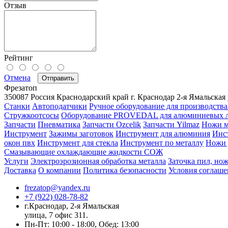
Отзыв
Рейтинг
Отмена
Отправить
Фрезатоп
350087
Россия
Краснодарский край
г. Краснодар
2-я Ямальская 
Станки
Автоподатчики
Ручное оборудование для производства
Стружкоотсосы
Оборудование PROVEDAL для алюминиевых 
Запчасти
Пневматика
Запчасти Ozcelik
Запчасти Yilmaz
Ножи м
Инструмент
Зажимы заготовок
Инструмент для алюминия
Инс
окон пвх
Инструмент для стекла
Инструмент по металлу
Ножи 
Смазывающие охлаждающие жидкости СОЖ
Услуги
Электроэрозионная обработка металла
Заточка пил, нож
Доставка
О компании
Политика безопасности
Условия соглаше
frezatop@yandex.ru
+7 (922) 028-78-82
г.Краснодар, 2-я Ямальская
улица, 7 офис 311.
Пн-Пт: 10:00 - 18:00, Обед: 13:00