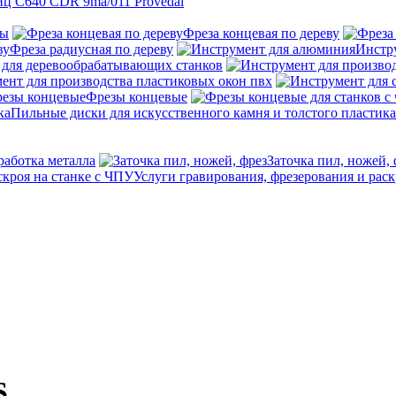
ц C640 CDR 9ma/011 Provedal
ны
Фреза концевая по дереву
Фреза радиусная по дереву
Инстр
 для деревообрабатывающих станков
ент для производства пластиковых окон пвх
Фрезы концевые
Пильные диски для искусственного камня и толстого пластика
работка металла
Заточка пил, ножей, 
Услуги гравирования, фрезерования и раск
S