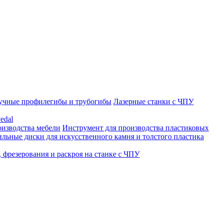
учные профилегибы и трубогибы
Лазерные станки с ЧПУ
edal
оизводства мебели
Инструмент для производства пластиковых
льные диски для искусственного камня и толстого пластика
 фрезерования и раскроя на станке с ЧПУ