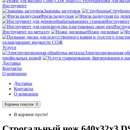
Ножи для матри
Инструмент
Зажимы заготовок
Струбци
Фреза радиусная
Инструмент
Инструм
Инструмент по металлу
Ножи дисковые
охлаждающие жидкости СОЖ
Услуги
Электроэрозионная об
профильных ножей
Доставка
Контакты
О компании
Доставка
Контакты
О компании
Корзина
покупок
: 0
В корзине пусто!
Строгальный нож 640x32x3 D