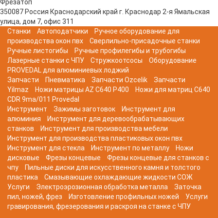
Фрезатоп
350087
Россия
Краснодарский край
г. Краснодар
2-я Ямальская
улица, дом 7, офис 311
Станки
Автоподатчики
Ручное оборудование для
производства окон пвх
Сверлильно-присадочные станки
Ручные листогибы
Ручные профилегибы и трубогибы
Лазерные станки с ЧПУ
Стружкоотсосы
Оборудование
PROVEDAL для алюминиевых лоджий
Запчасти
Пневматика
Запчасти Ozcelik
Запчасти
Yilmaz
Ножи матрицы AZ C640 P400
Ножи для матриц C640
CDR 9ma/011 Provedal
Инструмент
Зажимы заготовок
Инструмент для
алюминия
Инструмент для деревообрабатывающих
станков
Инструмент для производства мебели
Инструмент для производства пластиковых окон пвх
Инструмент для стекла
Инструмент по металлу
Ножи
дисковые
Фрезы концевые
Фрезы концевые для станков с
чпу
Пильные диски для искусственного камня и толстого
пластика
Смазывающие охлаждающие жидкости СОЖ
Услуги
Электроэрозионная обработка металла
Заточка
пил, ножей, фрез
Изготовление профильных ножей
Услуги
гравирования, фрезерования и раскроя на станке с ЧПУ