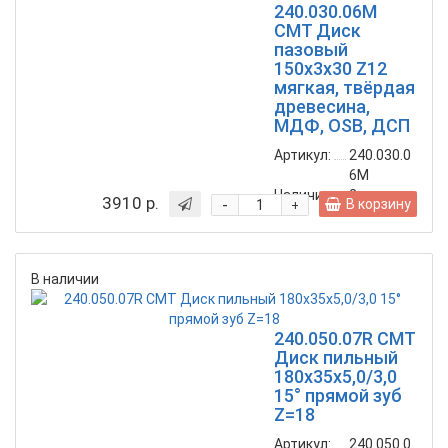
240.030.06M
CMT Диск
пазовый
150x3x30 Z12
мягкая, твёрдая
древесина,
МДФ, OSB, ДСП
Артикул:
240.030.0
6M
Наличие:
2
шт.
3910 р.
-
В корзину
+
В наличии
240.050.07R CMT
Диск пильный
180x35x5,0/3,0
15° прямой зуб
Z=18
Артикул:
240.050.0