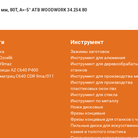
 мм, 80T, A=-5° ATB WOODWORK 34.254.80
ти
Инструмент
ка
Зажимы заготовок
zcelik
Инструмент для алюминия
Yilmaz
Инструмент для деревообраба
рицы AZ C640 P400
станков
матриц C640 CDR 9ma/011
Инструмент для производства м
Инструмент для производства
пластиковых окон пвх
Инструмент для стекла
Инструмент по металлу
Ножи дисковые
Фрезы концевые
Фрезы концевые для станков с ч
Пильные диски для искусственн
камня и толстого пластика
Смазывающие охлаждающие жи