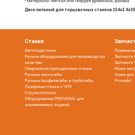
• материалы: мягкая или твёрдая древесина, фанера
Диск пильный для торцовочных станков 254x2.4x30
Станки
Запчас
Автоподатчики
Пневмати
Ручное оборудование для производства
Запчасти O
окон пвх
Запчасти 
Сверлильно-присадочные станки
Ножи мат
Ручные листогибы
Ножи для 
Ручные профилегибы и трубогибы
Provedal
Лазерные станки с ЧПУ
Стружкоотсосы
Оборудование PROVEDAL для
алюминиевых лоджий