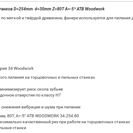
станков D=254mm d=30mm Z=80T A=-5º ATB Woodwork
 по мягкой и твёрдой древесине, фанере используется для пиления
k
ерия 34 Woodwork
ного пиления на торцовочных и пильных станках
минимизирует риск скола зубьев
адочное отверстие по классу H7
я снижения вибрации и шума при пилении
 мм, 80T, A=-5° ATB WOODWORK 34.254.80
аксимально качественный рез при работе на торцовочных станках
ильные станки