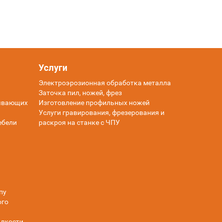
Услуги
Электроэрозионная обработка металла
Заточка пил, ножей, фрез
тывающих
Изготовление профильных ножей
Услуги гравирования, фрезерования и
ебели
раскроя на станке с ЧПУ
пу
ого
дкости