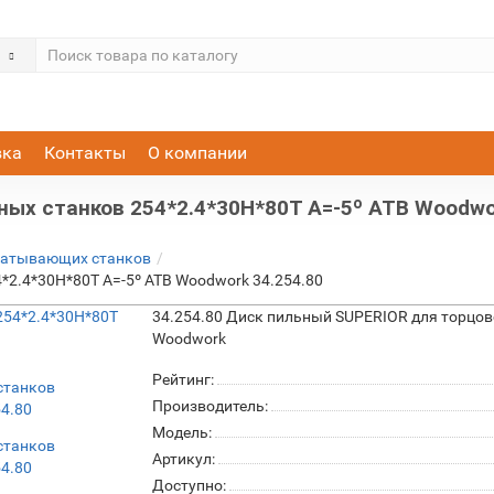
вка
Контакты
О компании
ых станков 254*2.4*30H*80T A=-5º ATB Woodwor
батывающих станков
*2.4*30H*80T A=-5º ATB Woodwork 34.254.80
34.254.80 Диск пильный SUPERIOR для торцо
Woodwork
Рейтинг:
Производитель:
Модель:
Артикул:
Доступно: