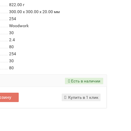
822.00
г
300.00 x 300.00 x 20.00 мм
254
Woodwork
30
2.4
80
254
30
80
Есть в наличии
рзину
Купить в 1 клик