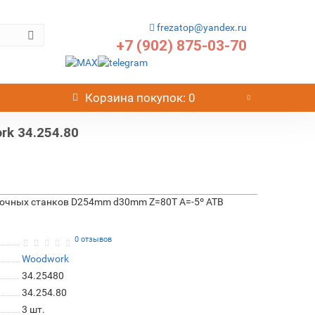
frezatop@yandex.ru
+7 (902) 875-03-70
Корзина
покупок
: 0
k 34.254.80
вочных станков D254mm d30mm Z=80T A=-5º ATB
0 отзывов
Woodwork
34.25480
34.254.80
3
шт.