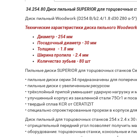
34.254.80 Диск пильный SUPERIOR для торцовочных 
Диск пильный Woodwork (D254 B/b2.4/1.8 d30 Z80 α-5°)
Технические характеристики диска пильного Woodwor
Диаметр - 254 мм
Посадочный диаметр - 30 мм
Толщина - 1.8 мм
Ширина пропила - 2.4 мм
Количество зубьев - 80 шт
Пильные диски SUPERIOR для торцовочных станков С
• пильные диски серии 34 предназначены для попереч
• пильные диски с увеличенным ресурсом
• трёхслойный припой уменьшает ударную нагрузку и 
• улучшенный корпус из закаленной стали 75Cr1 и пос
• твердый сплав KCR от CERATIZIT
• специально спроектированные прорези в корпусе дл
Диск пильный для торцовочных станков 254 x 2.4 x 30
• отрицательный передний угол позволяет получить м
• оборудование: торцовочные станки, консольные и п