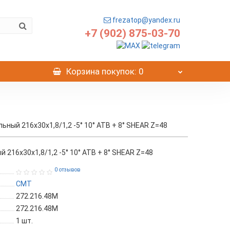
frezatop@yandex.ru
+7 (902) 875-03-70
Корзина
покупок
: 0
ный 216x30x1,8/1,2 -5° 10° ATB + 8° SHEAR Z=48
216x30x1,8/1,2 -5° 10° ATB + 8° SHEAR Z=48
0 отзывов
CMT
272.216.48M
272.216.48M
1
шт.