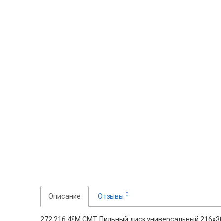
0
Описание
Отзывы
272.216.48M CMT Пильный диск универсальный 216x30x1