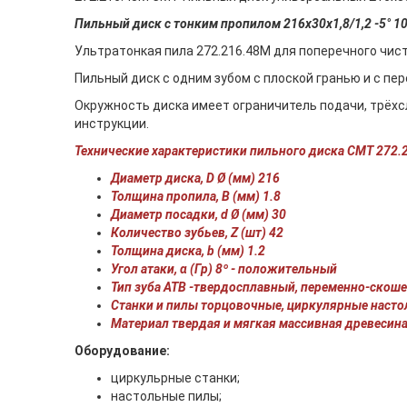
Пильный диск c тонким пропилом 216x30x1,8/1,2 -5° 1
Ультратонкая пила 272.216.48M для поперечного чист
Пильный диск с одним зубом с плоской гранью и с пе
Окружность диска имеет ограничитель подачи, трёхс
инструкции.
Технические характеристики пильного диска СМТ 272.
Диаметр диска, D Ø (мм) 216
Толщина пропила, B (мм) 1.8
Диаметр посадки, d Ø (мм) 30
Количество зубьев, Z (шт) 42
Толщина диска, b (мм) 1.2
Угол атаки, α (Гр) 8º - положительный
Тип зуба ATB -твердосплавный, переменно-скош
Станки и пилы торцовочные, циркулярные наст
Материал твердая и мягкая массивная древесина
Оборудование:
циркульрные станки;
настольные пилы;