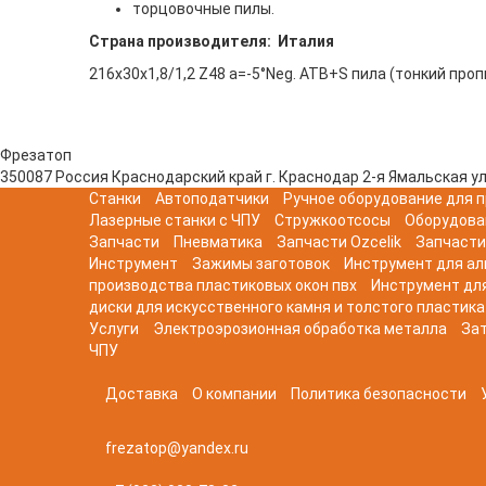
торцовочные пилы.
Страна производителя: Италия
216x30x1,8/1,2 Z48 a=-5°Neg. ATB+S пила (тонкий проп
Фрезатоп
350087
Россия
Краснодарский край
г. Краснодар
2-я Ямальская ул
Станки
Автоподатчики
Ручное оборудование для п
Лазерные станки с ЧПУ
Стружкоотсосы
Оборудова
Запчасти
Пневматика
Запчасти Ozcelik
Запчасти
Инструмент
Зажимы заготовок
Инструмент для а
производства пластиковых окон пвх
Инструмент дл
диски для искусственного камня и толстого пластика
Услуги
Электроэрозионная обработка металла
Зат
ЧПУ
Доставка
О компании
Политика безопасности
frezatop@yandex.ru