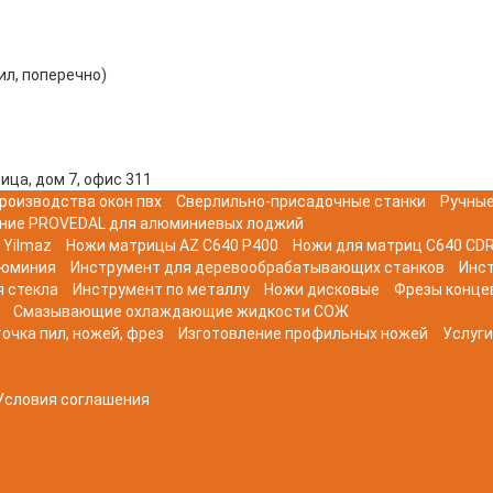
ил, поперечно)
ица, дом 7, офис 311
роизводства окон пвх
Сверлильно-присадочные станки
Ручные
ние PROVEDAL для алюминиевых лоджий
 Yilmaz
Ножи матрицы AZ C640 P400
Ножи для матриц C640 CDR
люминия
Инструмент для деревообрабатывающих станков
Инс
я стекла
Инструмент по металлу
Ножи дисковые
Фрезы конце
Смазывающие охлаждающие жидкости СОЖ
очка пил, ножей, фрез
Изготовление профильных ножей
Услуги
Условия соглашения