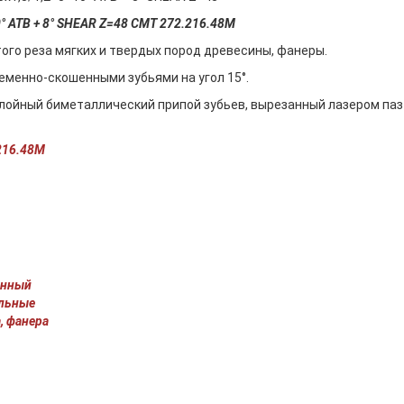
0° ATB + 8° SHEAR Z=48 CMT 272.216.48M
ого реза мягких и твердых пород древесины, фанеры.
ременно-скошенными зубьями на угол 15°.
лойный биметаллический припой зубьев, вырезанный лазером паз
216.48M
енный
ольные
, фанера