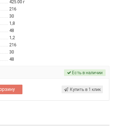
425.00
г
216
30
1,8
48
1,2
216
30
48
Есть в наличии
корзину
Купить в 1 клик