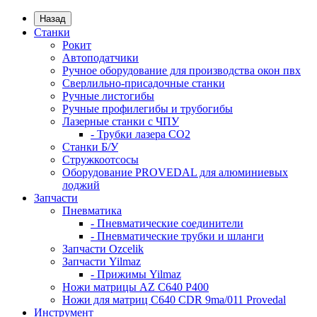
Назад
Станки
Рокит
Автоподатчики
Ручное оборудование для производства окон пвх
Сверлильно-присадочные станки
Ручные листогибы
Ручные профилегибы и трубогибы
Лазерные станки с ЧПУ
- Трубки лазера CO2
Станки Б/У
Стружкоотсосы
Оборудование PROVEDAL для алюминиевых
лоджий
Запчасти
Пневматика
- Пневматические соединители
- Пневматические трубки и шланги
Запчасти Ozcelik
Запчасти Yilmaz
- Прижимы Yilmaz
Ножи матрицы AZ C640 P400
Ножи для матриц C640 CDR 9ma/011 Provedal
Инструмент