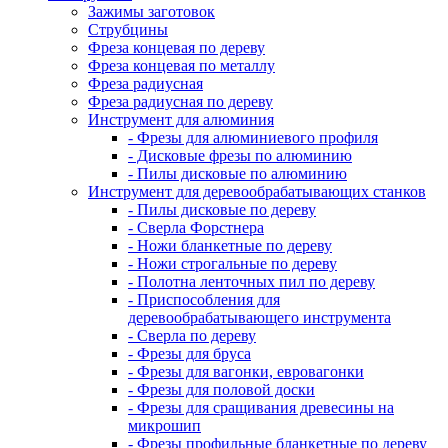
Зажимы заготовок
Струбцины
Фреза концевая по дереву
Фреза концевая по металлу
Фреза радиусная
Фреза радиусная по дереву
Инструмент для алюминия
- Фрезы для алюминиевого профиля
- Дисковые фрезы по алюминию
- Пилы дисковые по алюминию
Инструмент для деревообрабатывающих станков
- Пилы дисковые по дереву
- Сверла Форстнера
- Ножи бланкетные по дереву
- Ножи строгальные по дереву
- Полотна ленточных пил по дереву
- Приспособления для
деревообрабатывающего инструмента
- Сверла по дереву
- Фрезы для бруса
- Фрезы для вагонки, евровагонки
- Фрезы для половой доски
- Фрезы для сращивания древесины на
микрошип
- Фрезы профильные бланкетные по дереву