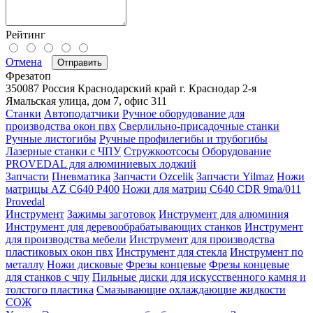
Рейтинг
Отмена
Отправить
Фрезатоп
350087
Россия
Краснодарский край
г. Краснодар
2-я
Ямальская улица, дом 7, офис 311
Станки
Автоподатчики
Ручное оборудование для
производства окон пвх
Сверлильно-присадочные станки
Ручные листогибы
Ручные профилегибы и трубогибы
Лазерные станки с ЧПУ
Стружкоотсосы
Оборудование
PROVEDAL для алюминиевых лоджий
Запчасти
Пневматика
Запчасти Ozcelik
Запчасти Yilmaz
Ножи
матрицы AZ C640 P400
Ножи для матриц C640 CDR 9ma/011
Provedal
Инструмент
Зажимы заготовок
Инструмент для алюминия
Инструмент для деревообрабатывающих станков
Инструмент
для производства мебели
Инструмент для производства
пластиковых окон пвх
Инструмент для стекла
Инструмент по
металлу
Ножи дисковые
Фрезы концевые
Фрезы концевые
для станков с чпу
Пильные диски для искусственного камня и
толстого пластика
Смазывающие охлаждающие жидкости
СОЖ