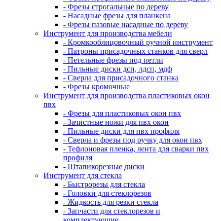
- Фрезы строгальные по дереву
- Насадные фрезы для планкена
- Фрезы пазовые насадные по дереву
Инструмент для производства мебели
- Кромкооблицовочный ручной инструмент
- Патроны присадочных станков для сверл
- Петельные фрезы под петли
- Пильные диски дсп, лдсп, мдф
- Сверла для присадочного станка
- Фрезы кромочные
Инструмент для производства пластиковых окон
пвх
- Фрезы для пластиковых окон пвх
- Зачистные ножи для пвх окон
- Пильные диски для пвх профиля
- Сверла и фрезы под ручку для окон пвх
- Тефлоновая пленка, лента для сварки пвх
профиля
- Штапикорезные диски
Инструмент для стекла
- Быстрорезы для стекла
- Головки для стеклорезов
- Жидкость для резки стекла
- Запчасти для стеклорезов и
комплектующие