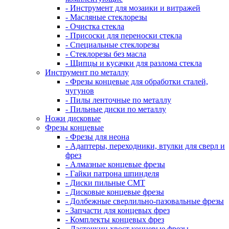
- Инструмент для мозаики и витражей
- Масляные стеклорезы
- Очистка стекла
- Присоски для переноски стекла
- Специальные стеклорезы
- Стеклорезы без масла
- Щипцы и кусачки для разлома стекла
Инструмент по металлу
- Фрезы концевые для обработки сталей,
чугунов
- Пилы ленточные по металлу
- Пильные диски по металлу
Ножи дисковые
Фрезы концевые
- Фрезы для неона
- Адаптеры, переходники, втулки для сверл и
фрез
- Алмазные концевые фрезы
- Гайки патрона шпинделя
- Диски пильные CMT
- Дисковые концевые фрезы
- Долбежные сверлильно-пазовальные фрезы
- Запчасти для концевых фрез
- Комплекты концевых фрез
- Ласточкин хвост концевые фрезы