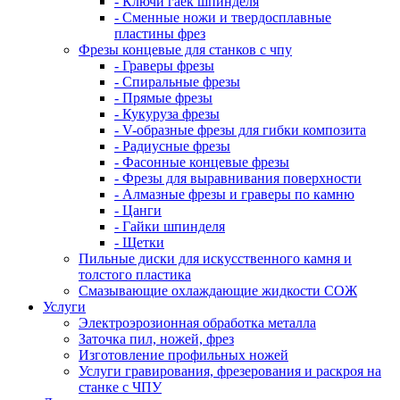
- Ключи гаек шпинделя
- Сменные ножи и твердосплавные
пластины фрез
Фрезы концевые для станков с чпу
- Граверы фрезы
- Спиральные фрезы
- Прямые фрезы
- Кукуруза фрезы
- V-образные фрезы для гибки композита
- Радиусные фрезы
- Фасонные концевые фрезы
- Фрезы для выравнивания поверхности
- Алмазные фрезы и граверы по камню
- Цанги
- Гайки шпинделя
- Щетки
Пильные диски для искусственного камня и
толстого пластика
Смазывающие охлаждающие жидкости СОЖ
Услуги
Электроэрозионная обработка металла
Заточка пил, ножей, фрез
Изготовление профильных ножей
Услуги гравирования, фрезерования и раскроя на
станке с ЧПУ