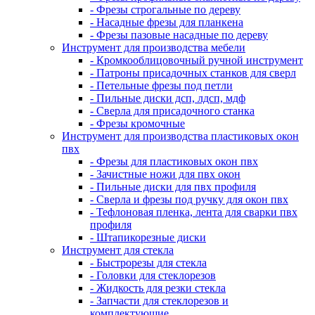
- Фрезы строгальные по дереву
- Насадные фрезы для планкена
- Фрезы пазовые насадные по дереву
Инструмент для производства мебели
- Кромкооблицовочный ручной инструмент
- Патроны присадочных станков для сверл
- Петельные фрезы под петли
- Пильные диски дсп, лдсп, мдф
- Сверла для присадочного станка
- Фрезы кромочные
Инструмент для производства пластиковых окон
пвх
- Фрезы для пластиковых окон пвх
- Зачистные ножи для пвх окон
- Пильные диски для пвх профиля
- Сверла и фрезы под ручку для окон пвх
- Тефлоновая пленка, лента для сварки пвх
профиля
- Штапикорезные диски
Инструмент для стекла
- Быстрорезы для стекла
- Головки для стеклорезов
- Жидкость для резки стекла
- Запчасти для стеклорезов и
комплектующие