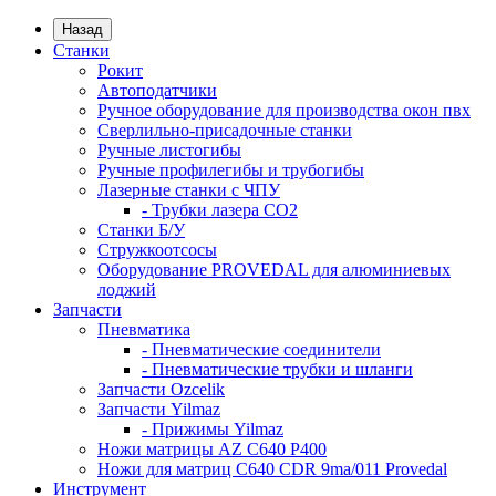
Назад
Станки
Рокит
Автоподатчики
Ручное оборудование для производства окон пвх
Сверлильно-присадочные станки
Ручные листогибы
Ручные профилегибы и трубогибы
Лазерные станки с ЧПУ
- Трубки лазера CO2
Станки Б/У
Стружкоотсосы
Оборудование PROVEDAL для алюминиевых
лоджий
Запчасти
Пневматика
- Пневматические соединители
- Пневматические трубки и шланги
Запчасти Ozcelik
Запчасти Yilmaz
- Прижимы Yilmaz
Ножи матрицы AZ C640 P400
Ножи для матриц C640 CDR 9ma/011 Provedal
Инструмент