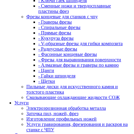
- Ключи гаек шпинделя
- Сменные ножи и твердосплавные
пластины фрез
Фрезы концевые для станков с чпу
- Граверы фрезы
- Спиральные фрезы
- Прямые фрезы
- Кукуруза фрезы
- V-образные фрезы для гибки композита
- Радиусные фрезы
- Фасонные концевые фрезы
- Фрезы для выравнивания поверхности
- Алмазные фрезы и граверы по камню
- Цанги
- Гайки шпинделя
- Щетки
Пильные диски для искусственного камня и
толстого пластика
Смазывающие охлаждающие жидкости СОЖ
Услуги
Электроэрозионная обработка металла
Заточка пил, ножей, фрез
Изготовление профильных ножей
Услуги гравирования, фрезерования и раскроя на
станке с ЧПУ