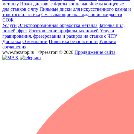
металлу
Ножи дисковые
Фрезы концевые
Фрезы концевые
для станков с чпу
Пильные диски для искусственного камня и
толстого пластика
Смазывающие охлаждающие жидкости
СОЖ
Услуги
Электроэрозионная обработка металла
Заточка пил,
ножей, фрез
Изготовление профильных ножей
Услуги
гравирования, фрезерования и раскроя на станке с ЧПУ
Доставка
О компании
Политика безопасности
Условия
соглашения
www.frezatop.ru - Фрезатоп © 2026
Продвижение сайта