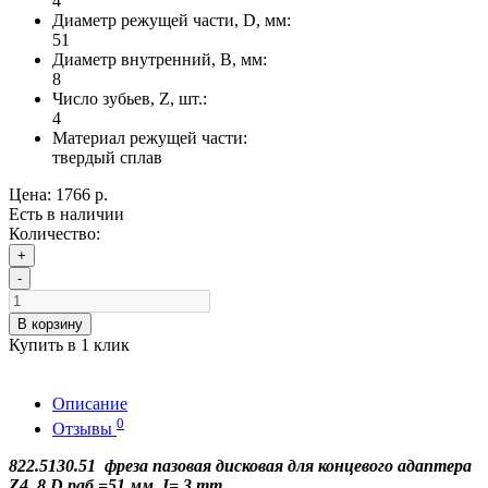
4
Диаметр режущей части, D, мм:
51
Диаметр внутренний, B, мм:
8
Число зубьев, Z, шт.:
4
Материал режущей части:
твердый сплав
Цена:
1766 р.
Есть в наличии
Количество:
+
-
В корзину
Купить в 1 клик
Описание
0
Отзывы
822.5130.51 фреза пазовая дисковая для концевого адаптера
Z4 8 D раб.=51 мм I= 3 mm