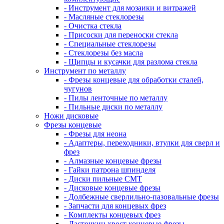
- Инструмент для мозаики и витражей
- Масляные стеклорезы
- Очистка стекла
- Присоски для переноски стекла
- Специальные стеклорезы
- Стеклорезы без масла
- Щипцы и кусачки для разлома стекла
Инструмент по металлу
- Фрезы концевые для обработки сталей,
чугунов
- Пилы ленточные по металлу
- Пильные диски по металлу
Ножи дисковые
Фрезы концевые
- Фрезы для неона
- Адаптеры, переходники, втулки для сверл и
фрез
- Алмазные концевые фрезы
- Гайки патрона шпинделя
- Диски пильные CMT
- Дисковые концевые фрезы
- Долбежные сверлильно-пазовальные фрезы
- Запчасти для концевых фрез
- Комплекты концевых фрез
- Ласточкин хвост концевые фрезы