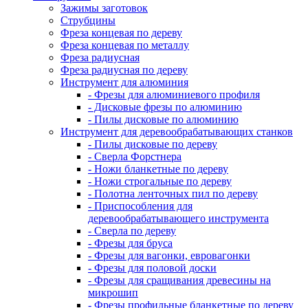
Зажимы заготовок
Струбцины
Фреза концевая по дереву
Фреза концевая по металлу
Фреза радиусная
Фреза радиусная по дереву
Инструмент для алюминия
- Фрезы для алюминиевого профиля
- Дисковые фрезы по алюминию
- Пилы дисковые по алюминию
Инструмент для деревообрабатывающих станков
- Пилы дисковые по дереву
- Сверла Форстнера
- Ножи бланкетные по дереву
- Ножи строгальные по дереву
- Полотна ленточных пил по дереву
- Приспособления для
деревообрабатывающего инструмента
- Сверла по дереву
- Фрезы для бруса
- Фрезы для вагонки, евровагонки
- Фрезы для половой доски
- Фрезы для сращивания древесины на
микрошип
- Фрезы профильные бланкетные по дереву