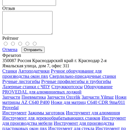
Отзыв
Рейтинг
Отмена
Отправить
Фрезатоп
350087
Россия
Краснодарский край
г. Краснодар
2-я
Ямальская улица, дом 7, офис 311
Станки
Автоподатчики
Ручное оборудование для
производства окон пвх
Сверлильно-присадочные станки
Ручные листогибы
Ручные профилегибы и трубогибы
Лазерные станки с ЧПУ
Стружкоотсосы
Оборудование
PROVEDAL для алюминиевых лоджий
Запчасти
Пневматика
Запчасти Ozcelik
Запчасти Yilmaz
Ножи
матрицы AZ C640 P400
Ножи для матриц C640 CDR 9ma/011
Provedal
Инструмент
Зажимы заготовок
Инструмент для алюминия
Инструмент для деревообрабатывающих станков
Инструмент
для производства мебели
Инструмент для производства
пластиковых окон пвх
Инструмент для стекла
Инструмент по