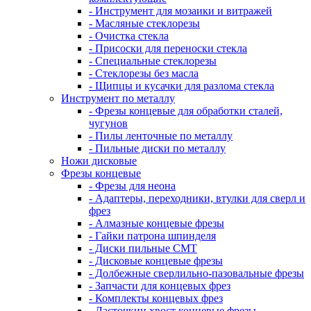
- Инструмент для мозаики и витражей
- Масляные стеклорезы
- Очистка стекла
- Присоски для переноски стекла
- Специальные стеклорезы
- Стеклорезы без масла
- Щипцы и кусачки для разлома стекла
Инструмент по металлу
- Фрезы концевые для обработки сталей,
чугунов
- Пилы ленточные по металлу
- Пильные диски по металлу
Ножи дисковые
Фрезы концевые
- Фрезы для неона
- Адаптеры, переходники, втулки для сверл и
фрез
- Алмазные концевые фрезы
- Гайки патрона шпинделя
- Диски пильные CMT
- Дисковые концевые фрезы
- Долбежные сверлильно-пазовальные фрезы
- Запчасти для концевых фрез
- Комплекты концевых фрез
- Ласточкин хвост концевые фрезы