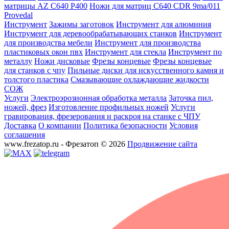
матрицы AZ C640 P400
Ножи для матриц C640 CDR 9ma/011
Provedal
Инструмент
Зажимы заготовок
Инструмент для алюминия
Инструмент для деревообрабатывающих станков
Инструмент
для производства мебели
Инструмент для производства
пластиковых окон пвх
Инструмент для стекла
Инструмент по
металлу
Ножи дисковые
Фрезы концевые
Фрезы концевые
для станков с чпу
Пильные диски для искусственного камня и
толстого пластика
Смазывающие охлаждающие жидкости
СОЖ
Услуги
Электроэрозионная обработка металла
Заточка пил,
ножей, фрез
Изготовление профильных ножей
Услуги
гравирования, фрезерования и раскроя на станке с ЧПУ
Доставка
О компании
Политика безопасности
Условия
соглашения
www.frezatop.ru - Фрезатоп © 2026
Продвижение сайта