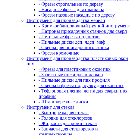
- Фрезы строгальные по дереву
- Насадные фрезы для планкена
- Фрезы пазовые насадные по дереву
Инструмент для производства мебели
- Кромкооблицовочный ручной инструмент
- Патроны присадочных станков для сверл
- Петельные фрезы под петли
- Пильные диски дсп, лдсп, мдф
- Сверла для присадочного станка
- Фрезы кромочные
Инструмент для производства пластиковых окон
пвх
- Фрезы для пластиковых окон пвх
- Зачистные ножи для пвх окон
- Пильные диски для пвх профиля
- Сверла и фрезы под ручку для окон пвх
- Тефлоновая пленка, лента для сварки пвх
профиля
- Штапикорезные диски
Инструмент для стекла
- Быстрорезы для стекла
- Головки для стеклорезов
- Жидкость для резки стекла
- Запчасти для стеклорезов и
комплектующие