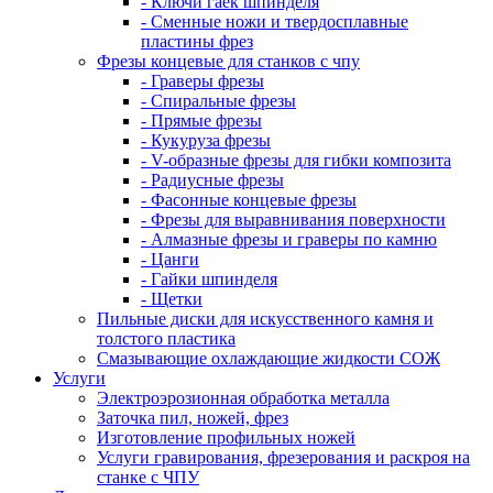
- Ключи гаек шпинделя
- Сменные ножи и твердосплавные
пластины фрез
Фрезы концевые для станков с чпу
- Граверы фрезы
- Спиральные фрезы
- Прямые фрезы
- Кукуруза фрезы
- V-образные фрезы для гибки композита
- Радиусные фрезы
- Фасонные концевые фрезы
- Фрезы для выравнивания поверхности
- Алмазные фрезы и граверы по камню
- Цанги
- Гайки шпинделя
- Щетки
Пильные диски для искусственного камня и
толстого пластика
Смазывающие охлаждающие жидкости СОЖ
Услуги
Электроэрозионная обработка металла
Заточка пил, ножей, фрез
Изготовление профильных ножей
Услуги гравирования, фрезерования и раскроя на
станке с ЧПУ