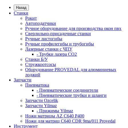
Назад
Станки
Рокит
Автоподатчики
Ручное оборудование для производства окон пвх
Сверлильно-присадочные станки
Ручные листогибы
Ручные профилегибы и трубогибы
Лазерные станки с ЧПУ
- Трубки лазера CO2
Станки Б/У
Стружкоотсосы
Оборудование PROVEDAL для алюминиевых
лоджий
Запчасти
Пневматика
- Пневматические соединители
- Пневматические трубки и шланги
Запчасти Ozcelik
Запчасти Yilmaz
- Прижимы Yilmaz
Ножи матрицы AZ C640 P400
Ножи для матриц C640 CDR 9ma/011 Provedal
Инструмент