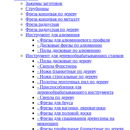
Зажимы заготовок
Струбцины
Фреза концевая по дереву
Фреза концевая по металлу
Фреза радиусная
Фреза радиусная по дереву
Инструмент для алюминия
- Фрезы для алюминиевого профиля
- Дисковые фрезы по алюминию
- Пилы дисковые по алюминию
Инструмент для деревообрабатывающих станков
- Пилы дисковые по дереву
- Сверла Форстнера
- Ножи бланкетные по дереву
- Ножи строгальные по дереву
- Полотна ленточных пил по дереву
- Приспособления для
деревообрабатывающего инструмента
- Сверла по дереву
- Фрезы для бруса
- Фрезы для вагонки, евровагонки
- Фрезы для половой доски
- Фрезы для сращивания древесины на
микрошип
- Фрезы профильные бланкетные по дереву