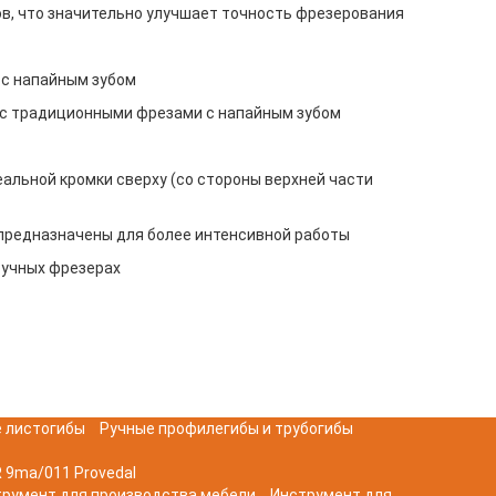
ов, что значительно улучшает точность фрезерования
 с напайным зубом
ю с традиционными фрезами с напайным зубом
альной кромки сверху (со стороны верхней части
и предназначены для более интенсивной работы
ручных фрезерах
 листогибы
Ручные профилегибы и трубогибы
 9ma/011 Provedal
трумент для производства мебели
Инструмент для