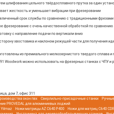
утем шлифования цельного твёрдосплавного прутка за один устан
вает жесткость и уменьшает вибрации при фрезеровании
еличенный срок службы по сравнению с традиционными фрезами
кое фрезерование с очень качественной обработкой по сравнени
отовку с направление подачи по вертикали вниз
сторону хвостовика и наклоном режущей части для получения иде
 изготовлены из премиального мелкозернистого твердого сплава 
91 Woodwork можно использовать на фрезерных станках с ЧПУ и 
ица, дом 7, офис 311
роизводства окон пвх
Сверлильно-присадочные станки
Ручные
ние PROVEDAL для алюминиевых лоджий
 Yilmaz
Ножи матрицы AZ C640 P400
Ножи для матриц C640 CDR
люминия
Инструмент для деревообрабатывающих станков
Инс