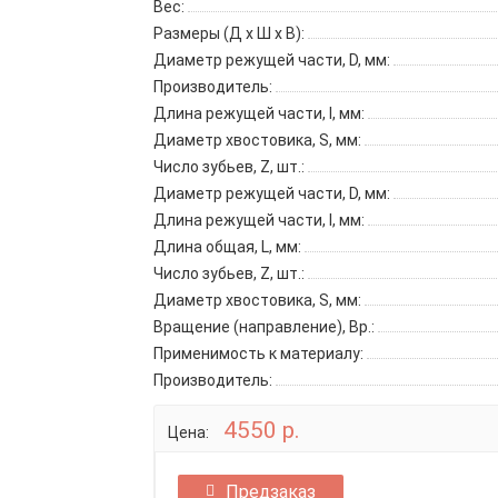
Вес:
Размеры (Д x Ш x В):
Диаметр режущей части, D, мм:
Производитель:
Длина режущей части, l, мм:
Диаметр хвостовика, S, мм:
Число зубьев, Z, шт.:
Диаметр режущей части, D, мм:
Длина режущей части, l, мм:
Длина общая, L, мм:
Число зубьев, Z, шт.:
Диаметр хвостовика, S, мм:
Вращение (направление), Вр.:
Применимость к материалу:
Производитель:
4550 р.
Цена:
Предзаказ