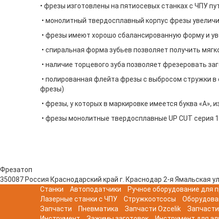
• фрезы изготовлены на пятиосевых станках с ЧПУ п
• монолитный твердосплавный корпус фрезы увеличи
• фрезы имеют хорошо сбалансированную форму и ув
• спиральная форма зубьев позволяет получить мяг
• наличие торцевого зуба позволяет фрезеровать заг
• полированная флейта фрезы с выбросом стружки в 
фрезы)
• фрезы, у которых в маркировке имеется буква «A»,
• фрезы монолитные твердосплавные UP CUT серия 1
Фрезатоп
350087
Россия
Краснодарский край
г. Краснодар
2-я Ямальская ул
Станки
Автоподатчики
Ручное оборудование для п
Лазерные станки с ЧПУ
Стружкоотсосы
Оборудова
Запчасти
Пневматика
Запчасти Ozcelik
Запчасти
Инструмент
Зажимы заготовок
Инструмент для а