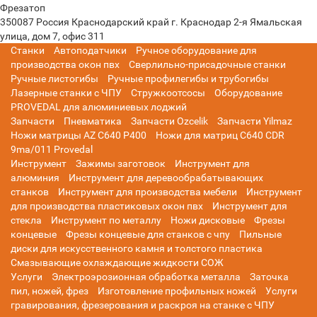
Фрезатоп
350087
Россия
Краснодарский край
г. Краснодар
2-я Ямальская
улица, дом 7, офис 311
Станки
Автоподатчики
Ручное оборудование для
производства окон пвх
Сверлильно-присадочные станки
Ручные листогибы
Ручные профилегибы и трубогибы
Лазерные станки с ЧПУ
Стружкоотсосы
Оборудование
PROVEDAL для алюминиевых лоджий
Запчасти
Пневматика
Запчасти Ozcelik
Запчасти Yilmaz
Ножи матрицы AZ C640 P400
Ножи для матриц C640 CDR
9ma/011 Provedal
Инструмент
Зажимы заготовок
Инструмент для
алюминия
Инструмент для деревообрабатывающих
станков
Инструмент для производства мебели
Инструмент
для производства пластиковых окон пвх
Инструмент для
стекла
Инструмент по металлу
Ножи дисковые
Фрезы
концевые
Фрезы концевые для станков с чпу
Пильные
диски для искусственного камня и толстого пластика
Смазывающие охлаждающие жидкости СОЖ
Услуги
Электроэрозионная обработка металла
Заточка
пил, ножей, фрез
Изготовление профильных ножей
Услуги
гравирования, фрезерования и раскроя на станке с ЧПУ