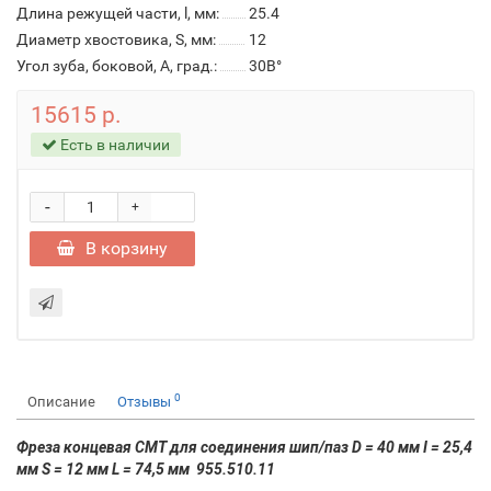
Длина режущей части, l, мм:
25.4
Диаметр хвостовика, S, мм:
12
Угол зуба, боковой, A, град.:
30В°
15615 р.
Есть в наличии
-
+
В корзину
0
Описание
Отзывы
Фреза концевая CMT для соединения шип/паз D = 40 мм I = 25,4
мм S = 12 мм L = 74,5 мм 955.510.11