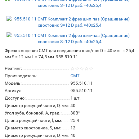
Фреза концевая CMT для соединения шип/паз D = 40 мм I = 25,4
мм S = 12 мм L = 74,5 мм 955.510.11
Рейтинг:
Производитель:
CMT
Модель:
955.510.11
Артикул:
955.510.11
Доступно:
1
шт.
Диаметр режущей части, D, мм:
40
Угол зуба, боковой, A, град.:
30В°
Длина режущей части, l, мм:
25.4
Диаметр хвостовика, S, мм:
12
Диаметр режущей части, D, мм:
40