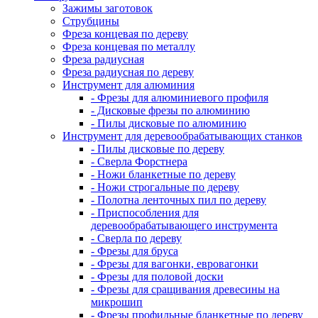
Зажимы заготовок
Струбцины
Фреза концевая по дереву
Фреза концевая по металлу
Фреза радиусная
Фреза радиусная по дереву
Инструмент для алюминия
- Фрезы для алюминиевого профиля
- Дисковые фрезы по алюминию
- Пилы дисковые по алюминию
Инструмент для деревообрабатывающих станков
- Пилы дисковые по дереву
- Сверла Форстнера
- Ножи бланкетные по дереву
- Ножи строгальные по дереву
- Полотна ленточных пил по дереву
- Приспособления для
деревообрабатывающего инструмента
- Сверла по дереву
- Фрезы для бруса
- Фрезы для вагонки, евровагонки
- Фрезы для половой доски
- Фрезы для сращивания древесины на
микрошип
- Фрезы профильные бланкетные по дереву