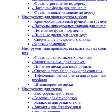
- Фрезы строгальные по дереву
- Насадные фрезы для планкена
- Фрезы пазовые насадные по дереву
Инструмент для производства мебели
- Кромкооблицовочный ручной инструмент
- Патроны присадочных станков для сверл
- Петельные фрезы под петли
- Пильные диски дсп, лдсп, мдф
- Сверла для присадочного станка
- Фрезы кромочные
Инструмент для производства пластиковых окон
пвх
- Фрезы для пластиковых окон пвх
- Зачистные ножи для пвх окон
- Пильные диски для пвх профиля
- Сверла и фрезы под ручку для окон пвх
- Тефлоновая пленка, лента для сварки пвх
профиля
- Штапикорезные диски
Инструмент для стекла
- Быстрорезы для стекла
- Головки для стеклорезов
- Жидкость для резки стекла
- Запчасти для стеклорезов и
комплектующие