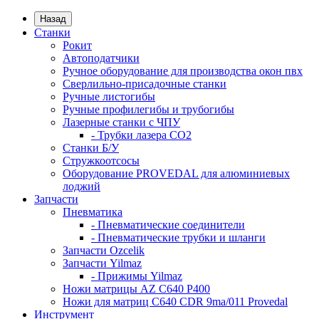
Назад
Станки
Рокит
Автоподатчики
Ручное оборудование для производства окон пвх
Сверлильно-присадочные станки
Ручные листогибы
Ручные профилегибы и трубогибы
Лазерные станки с ЧПУ
- Трубки лазера CO2
Станки Б/У
Стружкоотсосы
Оборудование PROVEDAL для алюминиевых
лоджий
Запчасти
Пневматика
- Пневматические соединители
- Пневматические трубки и шланги
Запчасти Ozcelik
Запчасти Yilmaz
- Прижимы Yilmaz
Ножи матрицы AZ C640 P400
Ножи для матриц C640 CDR 9ma/011 Provedal
Инструмент