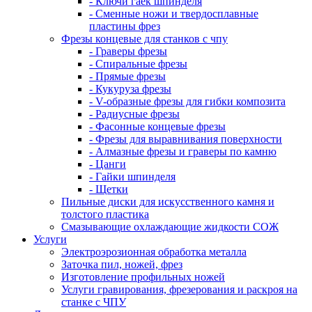
- Ключи гаек шпинделя
- Сменные ножи и твердосплавные
пластины фрез
Фрезы концевые для станков с чпу
- Граверы фрезы
- Спиральные фрезы
- Прямые фрезы
- Кукуруза фрезы
- V-образные фрезы для гибки композита
- Радиусные фрезы
- Фасонные концевые фрезы
- Фрезы для выравнивания поверхности
- Алмазные фрезы и граверы по камню
- Цанги
- Гайки шпинделя
- Щетки
Пильные диски для искусственного камня и
толстого пластика
Смазывающие охлаждающие жидкости СОЖ
Услуги
Электроэрозионная обработка металла
Заточка пил, ножей, фрез
Изготовление профильных ножей
Услуги гравирования, фрезерования и раскроя на
станке с ЧПУ