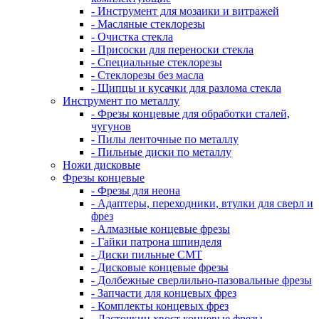
- Инструмент для мозаики и витражей
- Масляные стеклорезы
- Очистка стекла
- Присоски для переноски стекла
- Специальные стеклорезы
- Стеклорезы без масла
- Щипцы и кусачки для разлома стекла
Инструмент по металлу
- Фрезы концевые для обработки сталей,
чугунов
- Пилы ленточные по металлу
- Пильные диски по металлу
Ножи дисковые
Фрезы концевые
- Фрезы для неона
- Адаптеры, переходники, втулки для сверл и
фрез
- Алмазные концевые фрезы
- Гайки патрона шпинделя
- Диски пильные CMT
- Дисковые концевые фрезы
- Долбежные сверлильно-пазовальные фрезы
- Запчасти для концевых фрез
- Комплекты концевых фрез
- Ласточкин хвост концевые фрезы