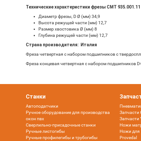
Технические характеристики фрезы СМТ 935.001.11
Диаметр фрезы, D Ø (мм) 34,9
Высота режущей части (мм) 12,7
Размер хвостовика Ø (мм) 8
Глубина режущей части (мм) 12,7
Страна производителя: Италия
Фреза четвертная c набором подшипников с твердоспл
Фреза концевая четвертная с набором подшипников D=3
Станки
Запчас
Автоподатчики
Пневмати
Ручное оборудование для производства
Запчасти O
окон пвх
Запчасти 
Сверлильно-присадочные станки
Ножи мат
Ручные листогибы
Ножи для 
Ручные профилегибы и трубогибы
Provedal