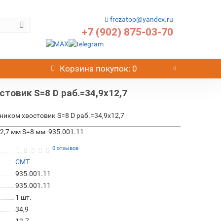
frezatop@yandex.ru
+7 (902) 875-03-70
Корзина
покупок
: 0
товик S=8 D раб.=34,9x12,7
иком хвостовик S=8 D раб.=34,9x12,7
2,7 мм S=8 мм 935.001.11
0 отзывов
CMT
935.001.11
935.001.11
1
шт.
34,9