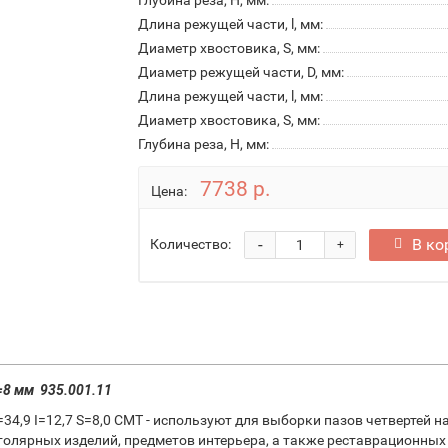
Глубина реза, H, мм:
Длина режущей части, l, мм:
Диаметр хвостовика, S, мм:
Диаметр режущей части, D, мм:
Длина режущей части, l, мм:
Диаметр хвостовика, S, мм:
Глубина реза, H, мм:
7738 р.
Цена:
-
В ко
Количество:
+
=8 мм 935.001.11
4,9 I=12,7 S=8,0 CMT - используют для выборки пазов четвертей н
олярных изделий, предметов интерьера, а также реставрационных 