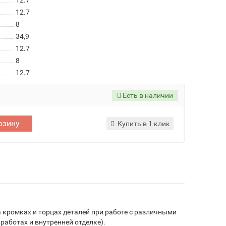
12.7
12.7
8
34,9
12.7
8
12.7
Есть в наличии
рзину
Купить в 1 клик
а кромках и торцах деталей при работе с различными
работах и внутренней отделке).