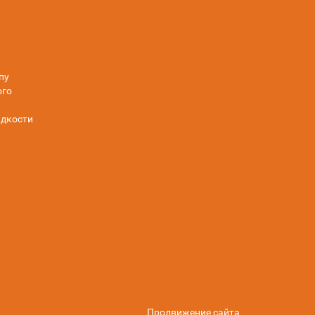
пу
ого
дкости
Продвижение сайта