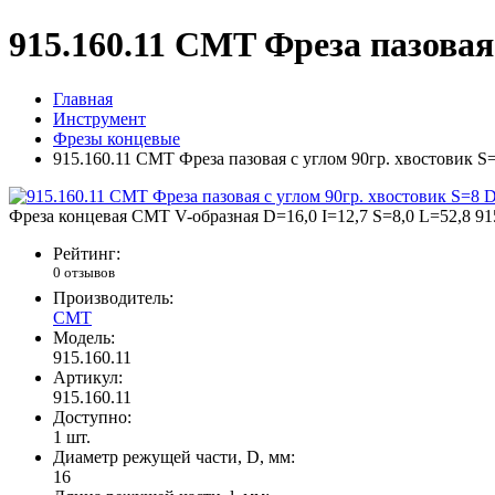
915.160.11 CMT Фреза пазовая 
Главная
Инструмент
Фрезы концевые
915.160.11 CMT Фреза пазовая c углом 90гр. хвостовик S
Фреза концевая CMT V-образная D=16,0 I=12,7 S=8,0 L=52,8 91
Рейтинг:
0 отзывов
Производитель:
CMT
Модель:
915.160.11
Артикул:
915.160.11
Доступно:
1
шт.
Диаметр режущей части, D, мм:
16