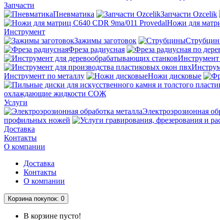
Запчасти
Пневматика
Запчасти Ozcelik
Ножи для матри
Инструмент
Зажимы заготовок
Струбци
Фреза радиусная
Инструмент
Инструм
Инструмент по металлу
Ножи дисковые
охлаждающие жидкости СОЖ
Услуги
Электроэрозионная об
профильных ножей
Доставка
Контакты
О компании
Доставка
Контакты
О компании
Корзина
покупок
: 0
В корзине пусто!