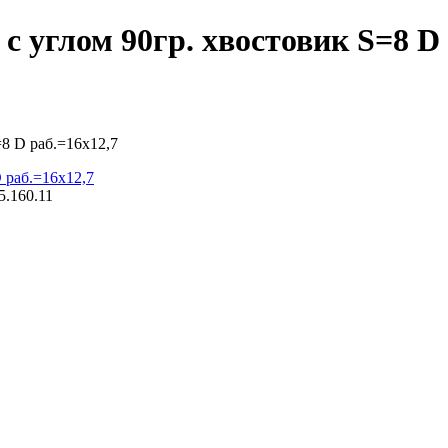
c углом 90гр. хвостовик S=8 D 
=8 D раб.=16x12,7
5.160.11