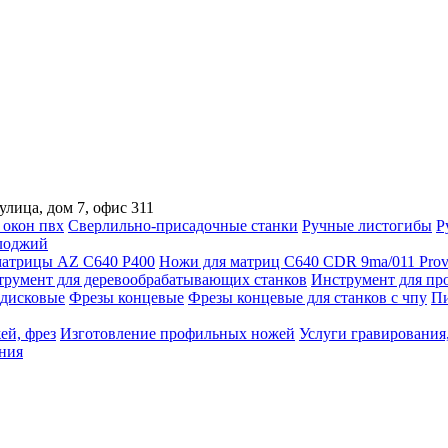
улица, дом 7, офис 311
 окон пвх
Сверлильно-присадочные станки
Ручные листогибы
Р
лоджий
атрицы AZ C640 P400
Ножи для матриц C640 CDR 9ma/011 Prov
трумент для деревообрабатывающих станков
Инструмент для пр
дисковые
Фрезы концевые
Фрезы концевые для станков с чпу
Пи
ей, фрез
Изготовление профильных ножей
Услуги гравирования,
ния