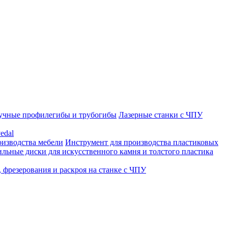
учные профилегибы и трубогибы
Лазерные станки с ЧПУ
edal
оизводства мебели
Инструмент для производства пластиковых
льные диски для искусственного камня и толстого пластика
 фрезерования и раскроя на станке с ЧПУ