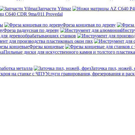
Запчасти Yilmaz
ц C640 CDR 9ma/011 Provedal
ны
Фреза концевая по дереву
Фреза радиусная по дереву
Инстр
 для деревообрабатывающих станков
ент для производства пластиковых окон пвх
Фрезы концевые
Пильные диски для искусственного камня и толстого пластика
работка металла
Заточка пил, ножей, 
Услуги гравирования, фрезерования и раск