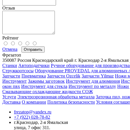
Отзыв
Рейтинг
Отмена
Отправить
Фрезатоп
350087
Россия
Краснодарский край
г. Краснодар
2-я Ямальская 
Станки
Автоподатчики
Ручное оборудование для производства
Стружкоотсосы
Оборудование PROVEDAL для алюминиевых 
Запчасти
Пневматика
Запчасти Ozcelik
Запчасти Yilmaz
Ножи м
Инструмент
Зажимы заготовок
Инструмент для алюминия
Инс
окон пвх
Инструмент для стекла
Инструмент по металлу
Ножи 
Смазывающие охлаждающие жидкости СОЖ
Услуги
Электроэрозионная обработка металла
Заточка пил, нож
Доставка
О компании
Политика безопасности
Условия соглаше
frezatop@yandex.ru
+7 (922) 028-78-82
г.Краснодар, 2-я Ямальская
улица, 7 офис 311.