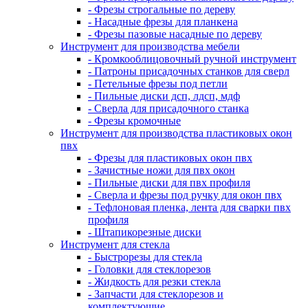
- Фрезы строгальные по дереву
- Насадные фрезы для планкена
- Фрезы пазовые насадные по дереву
Инструмент для производства мебели
- Кромкооблицовочный ручной инструмент
- Патроны присадочных станков для сверл
- Петельные фрезы под петли
- Пильные диски дсп, лдсп, мдф
- Сверла для присадочного станка
- Фрезы кромочные
Инструмент для производства пластиковых окон
пвх
- Фрезы для пластиковых окон пвх
- Зачистные ножи для пвх окон
- Пильные диски для пвх профиля
- Сверла и фрезы под ручку для окон пвх
- Тефлоновая пленка, лента для сварки пвх
профиля
- Штапикорезные диски
Инструмент для стекла
- Быстрорезы для стекла
- Головки для стеклорезов
- Жидкость для резки стекла
- Запчасти для стеклорезов и
комплектующие