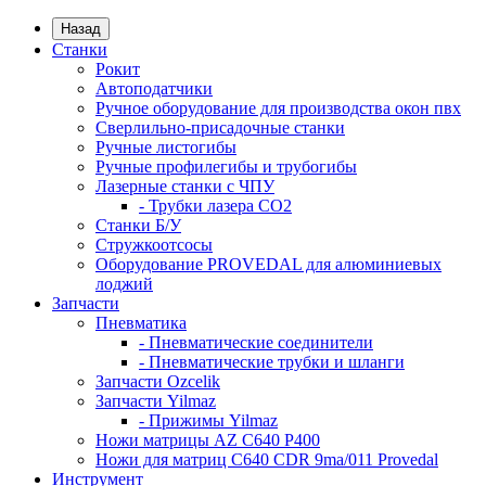
Назад
Станки
Рокит
Автоподатчики
Ручное оборудование для производства окон пвх
Сверлильно-присадочные станки
Ручные листогибы
Ручные профилегибы и трубогибы
Лазерные станки с ЧПУ
- Трубки лазера CO2
Станки Б/У
Стружкоотсосы
Оборудование PROVEDAL для алюминиевых
лоджий
Запчасти
Пневматика
- Пневматические соединители
- Пневматические трубки и шланги
Запчасти Ozcelik
Запчасти Yilmaz
- Прижимы Yilmaz
Ножи матрицы AZ C640 P400
Ножи для матриц C640 CDR 9ma/011 Provedal
Инструмент