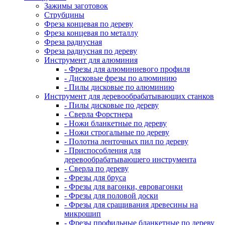
Зажимы заготовок
Струбцины
Фреза концевая по дереву
Фреза концевая по металлу
Фреза радиусная
Фреза радиусная по дереву
Инструмент для алюминия
- Фрезы для алюминиевого профиля
- Дисковые фрезы по алюминию
- Пилы дисковые по алюминию
Инструмент для деревообрабатывающих станков
- Пилы дисковые по дереву
- Сверла Форстнера
- Ножи бланкетные по дереву
- Ножи строгальные по дереву
- Полотна ленточных пил по дереву
- Приспособления для
деревообрабатывающего инструмента
- Сверла по дереву
- Фрезы для бруса
- Фрезы для вагонки, евровагонки
- Фрезы для половой доски
- Фрезы для сращивания древесины на
микрошип
- Фрезы профильные бланкетные по дереву