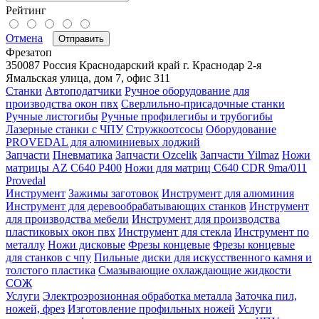
Рейтинг
Отмена
Отправить
Фрезатоп
350087
Россия
Краснодарский край
г. Краснодар
2-я
Ямальская улица, дом 7, офис 311
Станки
Автоподатчики
Ручное оборудование для
производства окон пвх
Сверлильно-присадочные станки
Ручные листогибы
Ручные профилегибы и трубогибы
Лазерные станки с ЧПУ
Стружкоотсосы
Оборудование
PROVEDAL для алюминиевых лоджий
Запчасти
Пневматика
Запчасти Ozcelik
Запчасти Yilmaz
Ножи
матрицы AZ C640 P400
Ножи для матриц C640 CDR 9ma/011
Provedal
Инструмент
Зажимы заготовок
Инструмент для алюминия
Инструмент для деревообрабатывающих станков
Инструмент
для производства мебели
Инструмент для производства
пластиковых окон пвх
Инструмент для стекла
Инструмент по
металлу
Ножи дисковые
Фрезы концевые
Фрезы концевые
для станков с чпу
Пильные диски для искусственного камня и
толстого пластика
Смазывающие охлаждающие жидкости
СОЖ
Услуги
Электроэрозионная обработка металла
Заточка пил,
ножей, фрез
Изготовление профильных ножей
Услуги