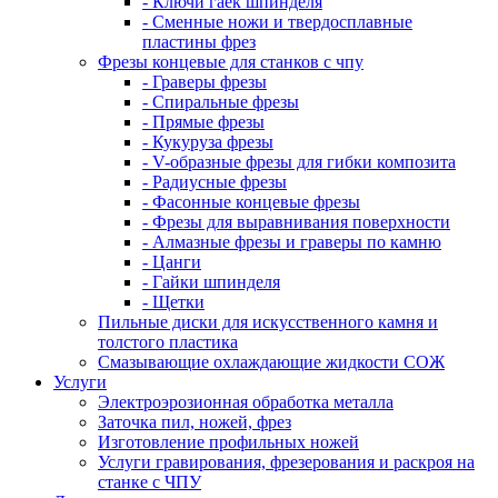
- Ключи гаек шпинделя
- Сменные ножи и твердосплавные
пластины фрез
Фрезы концевые для станков с чпу
- Граверы фрезы
- Спиральные фрезы
- Прямые фрезы
- Кукуруза фрезы
- V-образные фрезы для гибки композита
- Радиусные фрезы
- Фасонные концевые фрезы
- Фрезы для выравнивания поверхности
- Алмазные фрезы и граверы по камню
- Цанги
- Гайки шпинделя
- Щетки
Пильные диски для искусственного камня и
толстого пластика
Смазывающие охлаждающие жидкости СОЖ
Услуги
Электроэрозионная обработка металла
Заточка пил, ножей, фрез
Изготовление профильных ножей
Услуги гравирования, фрезерования и раскроя на
станке с ЧПУ