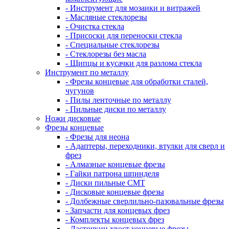
- Инструмент для мозаики и витражей
- Масляные стеклорезы
- Очистка стекла
- Присоски для переноски стекла
- Специальные стеклорезы
- Стеклорезы без масла
- Щипцы и кусачки для разлома стекла
Инструмент по металлу
- Фрезы концевые для обработки сталей,
чугунов
- Пилы ленточные по металлу
- Пильные диски по металлу
Ножи дисковые
Фрезы концевые
- Фрезы для неона
- Адаптеры, переходники, втулки для сверл и
фрез
- Алмазные концевые фрезы
- Гайки патрона шпинделя
- Диски пильные CMT
- Дисковые концевые фрезы
- Долбежные сверлильно-пазовальные фрезы
- Запчасти для концевых фрез
- Комплекты концевых фрез
- Ласточкин хвост концевые фрезы