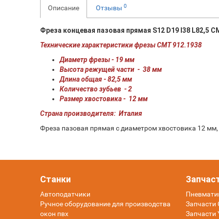
0
Описание
Отзывы
Фреза концевая пазовая прямая S12 D19 I38 L82,5 C
Технические характеристики фрезы СМТ 912.1938
Диаметр фрезы - 19 мм
Высота режущей части - 38 мм
Длина общая - 82,5 мм
Количество зубьев - 2
Размер хвостовика - 12 мм
Страна производителя: Италия
Фреза пазовая прямая с диаметром хвостовика 12 мм,
Станки
Запчас
Автоподатчики
Пневмати
Ручное оборудование для производства
Запчасти O
окон пвх
Запчасти 