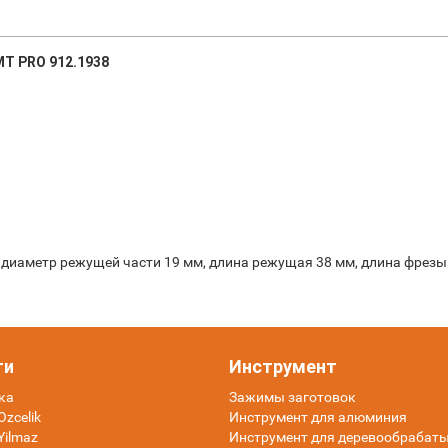
MT PRO 912.1938
 диаметр режущей части 19 мм, длина режущая 38 мм, длина фрезы
ти
Инструмент
ка
Зажимы заготовок
zcelik
Инструмент для алюминия
Yilmaz
Инструмент для деревообраба