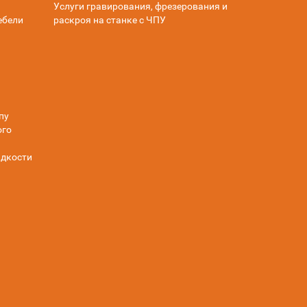
Услуги гравирования, фрезерования и
ебели
раскроя на станке с ЧПУ
пу
ого
дкости