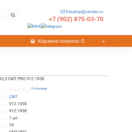
frezatop@yandex.ru
+7 (902) 875-03-70
Корзина
покупок
: 0
82,5 CMT PRO 912.1938
0 отзывов
CMT
912.1938
912.1938
1
шт.
19