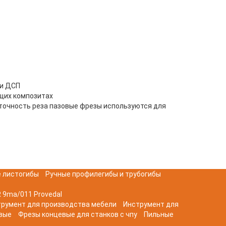
 и ДСП
щих композитах
точность реза пазовые фрезы используются для
 листогибы
Ручные профилегибы и трубогибы
 9ma/011 Provedal
трумент для производства мебели
Инструмент для
вые
Фрезы концевые для станков с чпу
Пильные