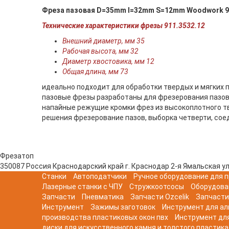
Фреза пазовая D=35mm I=32mm S=12mm Woodwork 9
Технические характеристики фрезы 911.3532.12
Внешний диаметр, мм 35
Рабочая высота, мм 32
Диаметр хвостовика, мм 12
Общая длина, мм 73
идеально подходит для обработки твердых и мягких
пазовые фрезы разработаны для фрезерования пазо
напайные режущие кромки фрез из высокоплотного т
решения фрезерование пазов, выборка четверти, соед
Фрезатоп
350087
Россия
Краснодарский край
г. Краснодар
2-я Ямальская ул
Станки
Автоподатчики
Ручное оборудование для п
Лазерные станки с ЧПУ
Стружкоотсосы
Оборудова
Запчасти
Пневматика
Запчасти Ozcelik
Запчасти
Инструмент
Зажимы заготовок
Инструмент для а
производства пластиковых окон пвх
Инструмент дл
диски для искусственного камня и толстого пластика