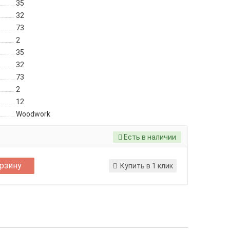
35
32
73
2
35
32
73
2
12
Woodwork
Есть в наличии
орзину
Купить в 1 клик