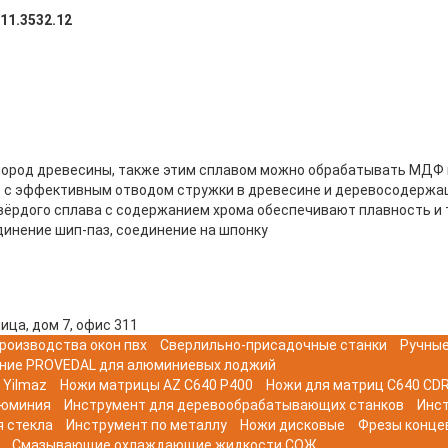
11.3532.12
 пород древесины, также этим сплавом можно обрабатывать МДФ
в с эффективным отводом стружки в древесине и деревосодержа
вёрдого сплава с содержанием хрома обеспечивают плавность и 
инение шип-паз, соединение на шпонку​
ица, дом 7, офис 311
роизводства окон пвх
Сверлильно-присадочные станки
Ручные
ние PROVEDAL для алюминиевых лоджий
 Yilmaz
Ножи матрицы AZ C640 P400
Ножи для матриц C640 CDR
люминия
Инструмент для деревообрабатывающих станков
Инс
я стекла
Инструмент по металлу
Ножи дисковые
Фрезы конце
Смазывающие охлаждающие жидкости СОЖ