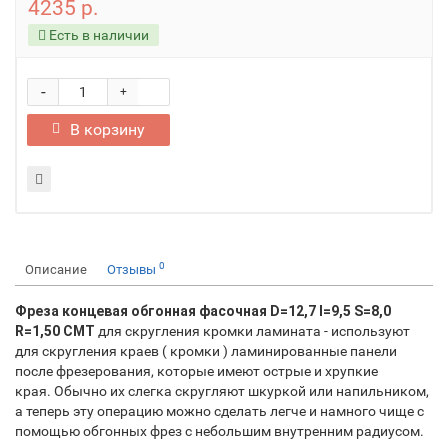
4235 р.
Есть в наличии
-
+
В корзину
0
Описание
Отзывы
Фреза концевая обгонная фасочная D=12,7 I=9,5 S=8,0
R=1,50 CMT
для скругления кромки ламината - используют
для скругления краев ( кромки ) ламинированные панели
после фрезерования, которые имеют острые и хрупкие
края. Обычно их слегка скругляют шкуркой или напильником,
а теперь эту операцию можно сделать легче и намного чище с
помощью обгонных фрез с небольшим внутренним радиусом.