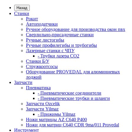
Назад
Станки
Рокит
Автоподатчики
Ручное оборудование для производства окон пвх
Сверлильно-присадочные станки
Ручные листогибы
Ручные профилегибы и трубогибы
Лазерные станки с ЧПУ
- Трубки лазера CO2
Станки Б/У
Стружкоотсосы
Оборудование PROVEDAL для алюминиевых
лоджий
Запчасти
Пневматика
- Пневматические соединители
- Пневматические трубки и шланги
Запчасти Ozcelik
Запчасти Yilmaz
- Прижимы Yilmaz
Ножи матрицы AZ C640 P400
Ножи для матриц C640 CDR 9ma/011 Provedal
Инструмент