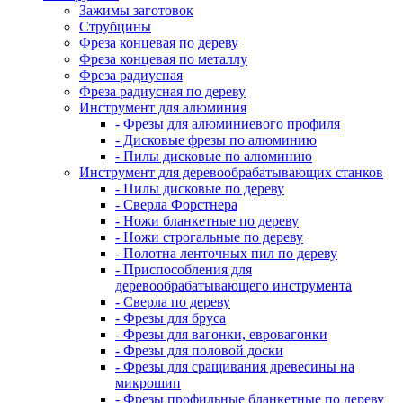
Зажимы заготовок
Струбцины
Фреза концевая по дереву
Фреза концевая по металлу
Фреза радиусная
Фреза радиусная по дереву
Инструмент для алюминия
- Фрезы для алюминиевого профиля
- Дисковые фрезы по алюминию
- Пилы дисковые по алюминию
Инструмент для деревообрабатывающих станков
- Пилы дисковые по дереву
- Сверла Форстнера
- Ножи бланкетные по дереву
- Ножи строгальные по дереву
- Полотна ленточных пил по дереву
- Приспособления для
деревообрабатывающего инструмента
- Сверла по дереву
- Фрезы для бруса
- Фрезы для вагонки, евровагонки
- Фрезы для половой доски
- Фрезы для сращивания древесины на
микрошип
- Фрезы профильные бланкетные по дереву