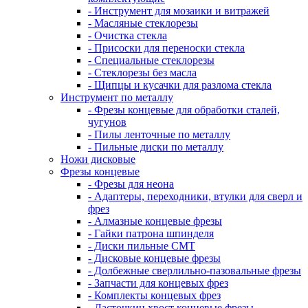
- Инструмент для мозаики и витражей
- Масляные стеклорезы
- Очистка стекла
- Присоски для переноски стекла
- Специальные стеклорезы
- Стеклорезы без масла
- Щипцы и кусачки для разлома стекла
Инструмент по металлу
- Фрезы концевые для обработки сталей,
чугунов
- Пилы ленточные по металлу
- Пильные диски по металлу
Ножи дисковые
Фрезы концевые
- Фрезы для неона
- Адаптеры, переходники, втулки для сверл и
фрез
- Алмазные концевые фрезы
- Гайки патрона шпинделя
- Диски пильные CMT
- Дисковые концевые фрезы
- Долбежные сверлильно-пазовальные фрезы
- Запчасти для концевых фрез
- Комплекты концевых фрез
- Ласточкин хвост концевые фрезы