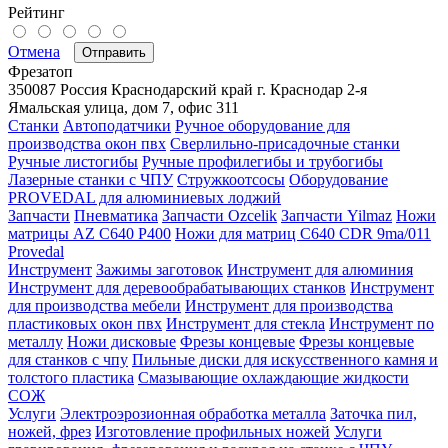
Рейтинг
Отмена
Отправить
Фрезатоп
350087
Россия
Краснодарский край
г. Краснодар
2-я
Ямальская улица, дом 7, офис 311
Станки
Автоподатчики
Ручное оборудование для
производства окон пвх
Сверлильно-присадочные станки
Ручные листогибы
Ручные профилегибы и трубогибы
Лазерные станки с ЧПУ
Стружкоотсосы
Оборудование
PROVEDAL для алюминиевых лоджий
Запчасти
Пневматика
Запчасти Ozcelik
Запчасти Yilmaz
Ножи
матрицы AZ C640 P400
Ножи для матриц C640 CDR 9ma/011
Provedal
Инструмент
Зажимы заготовок
Инструмент для алюминия
Инструмент для деревообрабатывающих станков
Инструмент
для производства мебели
Инструмент для производства
пластиковых окон пвх
Инструмент для стекла
Инструмент по
металлу
Ножи дисковые
Фрезы концевые
Фрезы концевые
для станков с чпу
Пильные диски для искусственного камня и
толстого пластика
Смазывающие охлаждающие жидкости
СОЖ
Услуги
Электроэрозионная обработка металла
Заточка пил,
ножей, фрез
Изготовление профильных ножей
Услуги