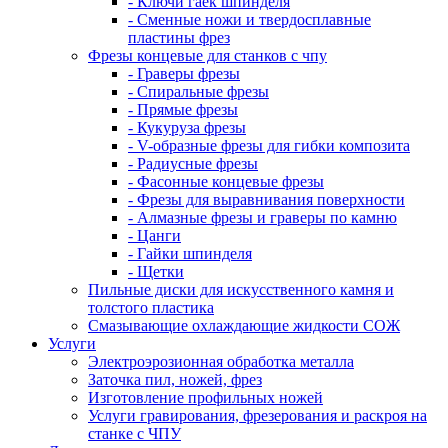
- Ключи гаек шпинделя
- Сменные ножи и твердосплавные
пластины фрез
Фрезы концевые для станков с чпу
- Граверы фрезы
- Спиральные фрезы
- Прямые фрезы
- Кукуруза фрезы
- V-образные фрезы для гибки композита
- Радиусные фрезы
- Фасонные концевые фрезы
- Фрезы для выравнивания поверхности
- Алмазные фрезы и граверы по камню
- Цанги
- Гайки шпинделя
- Щетки
Пильные диски для искусственного камня и
толстого пластика
Смазывающие охлаждающие жидкости СОЖ
Услуги
Электроэрозионная обработка металла
Заточка пил, ножей, фрез
Изготовление профильных ножей
Услуги гравирования, фрезерования и раскроя на
станке с ЧПУ