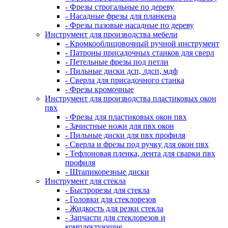
- Фрезы строгальные по дереву
- Насадные фрезы для планкена
- Фрезы пазовые насадные по дереву
Инструмент для производства мебели
- Кромкооблицовочный ручной инструмент
- Патроны присадочных станков для сверл
- Петельные фрезы под петли
- Пильные диски дсп, лдсп, мдф
- Сверла для присадочного станка
- Фрезы кромочные
Инструмент для производства пластиковых окон
пвх
- Фрезы для пластиковых окон пвх
- Зачистные ножи для пвх окон
- Пильные диски для пвх профиля
- Сверла и фрезы под ручку для окон пвх
- Тефлоновая пленка, лента для сварки пвх
профиля
- Штапикорезные диски
Инструмент для стекла
- Быстрорезы для стекла
- Головки для стеклорезов
- Жидкость для резки стекла
- Запчасти для стеклорезов и
комплектующие