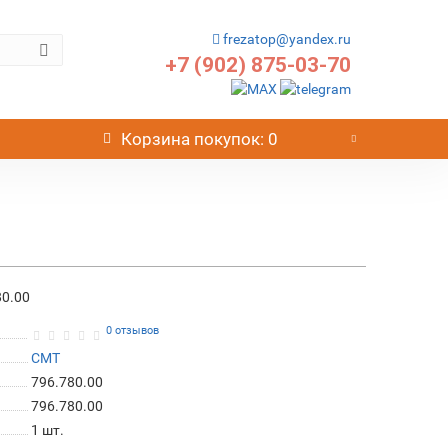
frezatop@yandex.ru
+7 (902) 875-03-70
Корзина
покупок
: 0
80.00
0 отзывов
CMT
796.780.00
796.780.00
1
шт.