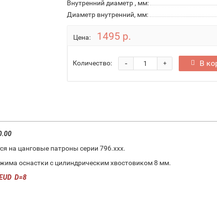
Внутренний диаметр , мм:
Диаметр внутренний, мм:
1495 р.
Цена:
-
В ко
Количество:
+
0.00
я на цанговые патроны серии 796.xxx.
ажима оснастки с цилиндрическим хвостовиком 8 мм.
D ​​ D=8