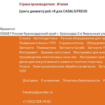
Страна производителя:
Италия
Цанга диаметр раб.=8 для CASALS/FREUD
Фрезатоп
350087
Россия
Краснодарский край
г. Краснодар
2-я Ямальская ули
Станки
Автоподатчики
Ручное оборудование для п
Лазерные станки с ЧПУ
Стружкоотсосы
Оборудова
Запчасти
Пневматика
Запчасти Ozcelik
Запчасти Y
Инструмент
Зажимы заготовок
Инструмент для ал
производства пластиковых окон пвх
Инструмент для
диски для искусственного камня и толстого пластика
Услуги
Электроэрозионная обработка металла
Зат
ЧПУ
Доставка
О компании
Политика безопасности
У
frezatop@yandex.ru
+7 (922) 028-78-82