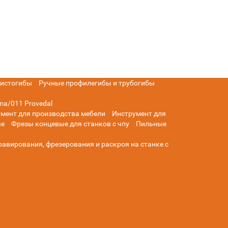
листогибы
Ручные профилегибы и трубогибы
ma/011 Provedal
мент для производства мебели
Инструмент для
ые
Фрезы концевые для станков с чпу
Пильные
равирования, фрезерования и раскроя на станке с