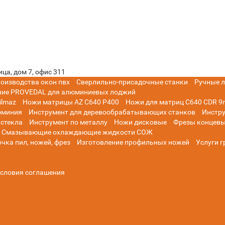
ца, дом 7, офис 311
роизводства окон пвх
Сверлильно-присадочные станки
Ручные 
ние PROVEDAL для алюминиевых лоджий
ilmaz
Ножи матрицы AZ C640 P400
Ножи для матриц C640 CDR 9
юминия
Инструмент для деревообрабатывающих станков
Инстру
 стекла
Инструмент по металлу
Ножи дисковые
Фрезы концев
Смазывающие охлаждающие жидкости СОЖ
очка пил, ножей, фрез
Изготовление профильных ножей
Услуги г
словия соглашения