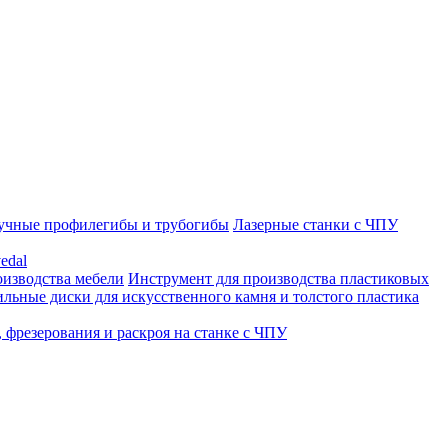
учные профилегибы и трубогибы
Лазерные станки с ЧПУ
edal
оизводства мебели
Инструмент для производства пластиковых
льные диски для искусственного камня и толстого пластика
 фрезерования и раскроя на станке с ЧПУ