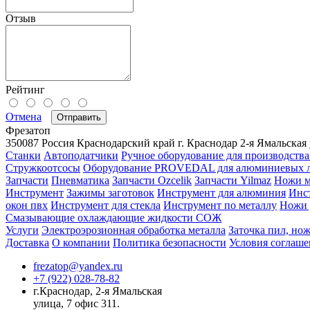
Отзыв
Рейтинг
Отмена
Отправить
Фрезатоп
350087
Россия
Краснодарский край
г. Краснодар
2-я Ямальская 
Станки
Автоподатчики
Ручное оборудование для производства
Стружкоотсосы
Оборудование PROVEDAL для алюминиевых 
Запчасти
Пневматика
Запчасти Ozcelik
Запчасти Yilmaz
Ножи м
Инструмент
Зажимы заготовок
Инструмент для алюминия
Инс
окон пвх
Инструмент для стекла
Инструмент по металлу
Ножи 
Смазывающие охлаждающие жидкости СОЖ
Услуги
Электроэрозионная обработка металла
Заточка пил, нож
Доставка
О компании
Политика безопасности
Условия соглаше
frezatop@yandex.ru
+7 (922) 028-78-82
г.Краснодар, 2-я Ямальская
улица, 7 офис 311.