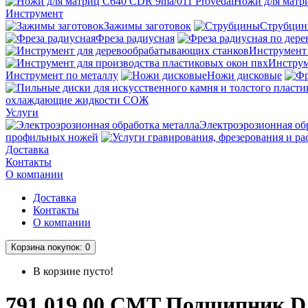
Ножи для матри
Инструмент
Зажимы заготовок
Струбци
Фреза радиусная
Инструмент
Инструм
Инструмент по металлу
Ножи дисковые
охлаждающие жидкости СОЖ
Услуги
Электроэрозионная об
профильных ножей
Доставка
Контакты
О компании
Доставка
Контакты
О компании
Корзина
покупок
: 0
В корзине пусто!
791.019.00 CMT Подшипник D р