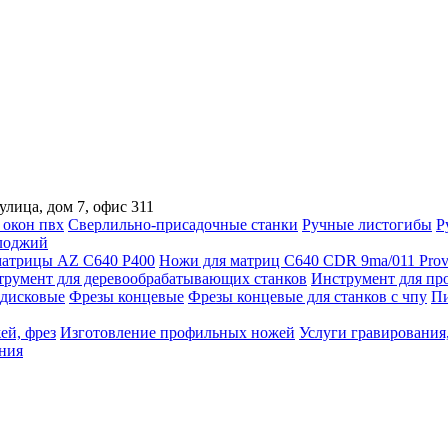
улица, дом 7, офис 311
 окон пвх
Сверлильно-присадочные станки
Ручные листогибы
Р
лоджий
атрицы AZ C640 P400
Ножи для матриц C640 CDR 9ma/011 Prov
трумент для деревообрабатывающих станков
Инструмент для пр
дисковые
Фрезы концевые
Фрезы концевые для станков с чпу
Пи
ей, фрез
Изготовление профильных ножей
Услуги гравирования,
ния