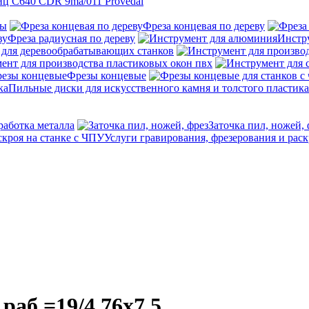
ц C640 CDR 9ma/011 Provedal
ны
Фреза концевая по дереву
Фреза радиусная по дереву
Инстр
 для деревообрабатывающих станков
ент для производства пластиковых окон пвх
Фрезы концевые
Пильные диски для искусственного камня и толстого пластика
работка металла
Заточка пил, ножей, 
Услуги гравирования, фрезерования и раск
аб.=19/4,76x7,5