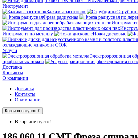
Ножи для матри
Инструмент
Зажимы заготовок
Струбци
Фреза радиусная
Инструмент
Инструм
Инструмент по металлу
Ножи дисковые
охлаждающие жидкости СОЖ
Услуги
Электроэрозионная об
профильных ножей
Доставка
Контакты
О компании
Доставка
Контакты
О компании
Корзина
покупок
: 0
В корзине пусто!
186.060.11 CMT Фреза спирал