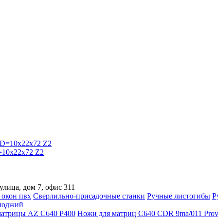
=10x22x72 Z2
улица, дом 7, офис 311
 окон пвх
Сверлильно-присадочные станки
Ручные листогибы
Р
лоджий
атрицы AZ C640 P400
Ножи для матриц C640 CDR 9ma/011 Prov