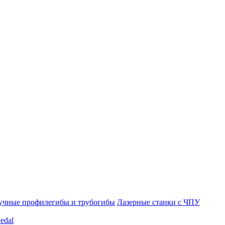
учные профилегибы и трубогибы
Лазерные станки с ЧПУ
edal