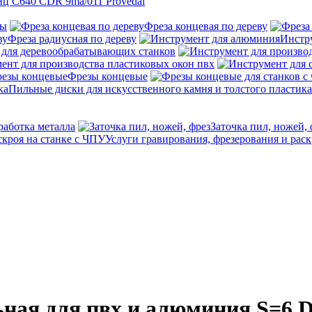
ц C640 CDR 9ma/011 Provedal
ны
Фреза концевая по дереву
Фреза радиусная по дереву
Инстр
 для деревообрабатывающих станков
ент для производства пластиковых окон пвх
Фрезы концевые
Пильные диски для искусственного камня и толстого пластика
работка металла
Заточка пил, ножей, 
Услуги гравирования, фрезерования и раск
ьная для пвх и алюминия S=6 