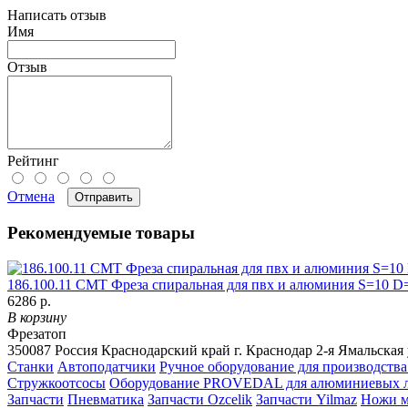
Написать отзыв
Имя
Отзыв
Рейтинг
Отмена
Отправить
Рекомендуемые товары
186.100.11 CMT Фреза спиральная для пвх и алюминия S=10 D
6286 р.
В корзину
Фрезатоп
350087
Россия
Краснодарский край
г. Краснодар
2-я Ямальская 
Станки
Автоподатчики
Ручное оборудование для производства
Стружкоотсосы
Оборудование PROVEDAL для алюминиевых 
Запчасти
Пневматика
Запчасти Ozcelik
Запчасти Yilmaz
Ножи м