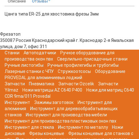
Описание
Отзывы
Цанга типа ER-25 для хвостовика фрезы 3мм
Фрезатоп
350087
Россия
Краснодарский край
г. Краснодар
2-я Ямальская
улица, дом 7, офис 311
Станки
Автоподатчики
Ручное оборудование для
производства окон пвх
Сверлильно-присадочные станки
Ручные листогибы
Ручные профилегибы и трубогибы
Лазерные станки с ЧПУ
Стружкоотсосы
Оборудование
PROVEDAL для алюминиевых лоджий
Запчасти
Пневматика
Запчасти Ozcelik
Запчасти
Yilmaz
Ножи матрицы AZ C640 P400
Ножи для матриц C640
CDR 9ma/011 Provedal
Инструмент
Зажимы заготовок
Инструмент для
алюминия
Инструмент для деревообрабатывающих
станков
Инструмент для производства мебели
Инструмент для производства пластиковых окон пвх
Инструмент для стекла
Инструмент по металлу
Ножи
дисковые
Фрезы концевые
Фрезы концевые для станков с