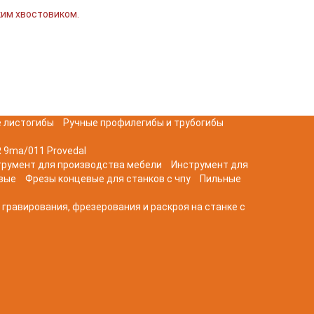
ким хвостовиком.
 листогибы
Ручные профилегибы и трубогибы
 9ma/011 Provedal
трумент для производства мебели
Инструмент для
вые
Фрезы концевые для станков с чпу
Пильные
 гравирования, фрезерования и раскроя на станке с