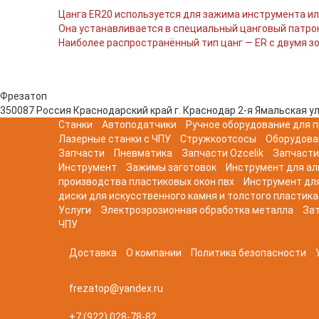
Цанга ER20 используется для зажима инструмента и
Она устанавливается в специальный цанговый патро
Наиболее распространённый тип цанг — ER с двумя з
Фрезатоп
350087
Россия
Краснодарский край
г. Краснодар
2-я Ямальская ул
Станки
Автоподатчики
Ручное оборудование для п
Лазерные станки с ЧПУ
Стружкоотсосы
Оборудова
Запчасти
Пневматика
Запчасти Ozcelik
Запчасти
Инструмент
Зажимы заготовок
Инструмент для а
производства пластиковых окон пвх
Инструмент дл
диски для искусственного камня и толстого пластика
Услуги
Электроэрозионная обработка металла
Зат
ЧПУ
Доставка
О компании
Политика безопасности
frezatop@yandex.ru
+7 (922) 028-78-82