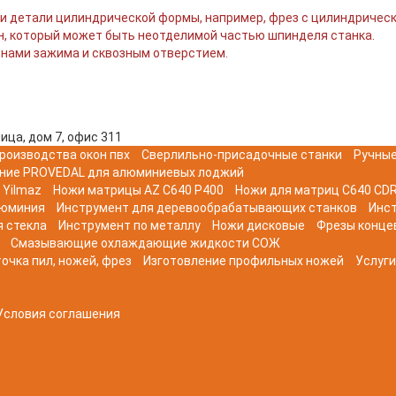
ли детали цилиндрической формы, например, фрез с цилиндричес
н, который может быть неотделимой частью шпинделя станка.
онами зажима и сквозным отверстием.
ица, дом 7, офис 311
роизводства окон пвх
Сверлильно-присадочные станки
Ручные
ние PROVEDAL для алюминиевых лоджий
 Yilmaz
Ножи матрицы AZ C640 P400
Ножи для матриц C640 CDR
люминия
Инструмент для деревообрабатывающих станков
Инс
я стекла
Инструмент по металлу
Ножи дисковые
Фрезы конце
Смазывающие охлаждающие жидкости СОЖ
очка пил, ножей, фрез
Изготовление профильных ножей
Услуги
Условия соглашения