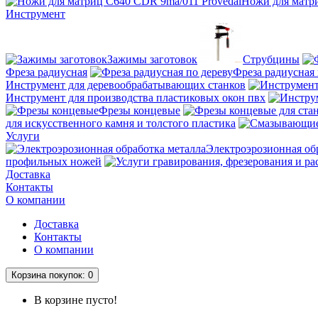
Ножи для матри
Инструмент
Зажимы заготовок
Струбцины
Фреза радиусная
Фреза радиусная 
Инструмент для деревообрабатывающих станков
Инструмент для производства пластиковых окон пвх
Фрезы концевые
для искусственного камня и толстого пластика
Услуги
Электроэрозионная об
профильных ножей
Доставка
Контакты
О компании
Доставка
Контакты
О компании
Корзина
покупок
: 0
В корзине пусто!