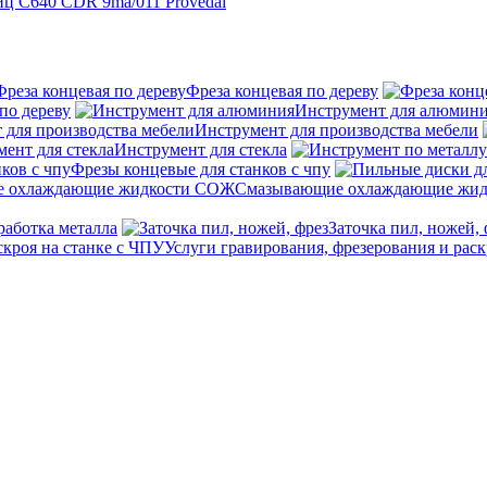
ц C640 CDR 9ma/011 Provedal
Фреза концевая по дереву
по дереву
Инструмент для алюмин
Инструмент для производства мебели
Инструмент для стекла
Фрезы концевые для станков с чпу
Смазывающие охлаждающие жи
работка металла
Заточка пил, ножей, 
Услуги гравирования, фрезерования и раск