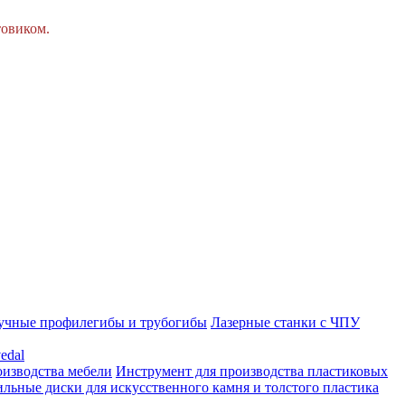
товиком.
учные профилегибы и трубогибы
Лазерные станки с ЧПУ
edal
оизводства мебели
Инструмент для производства пластиковых
льные диски для искусственного камня и толстого пластика