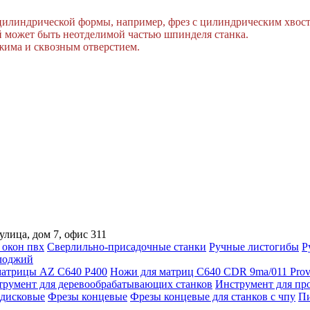
 цилиндрической формы, например, фрез с цилиндрическим хвос
й может быть неотделимой частью шпинделя станка.
жима и сквозным отверстием.
улица, дом 7, офис 311
 окон пвх
Сверлильно-присадочные станки
Ручные листогибы
Р
лоджий
атрицы AZ C640 P400
Ножи для матриц C640 CDR 9ma/011 Prov
трумент для деревообрабатывающих станков
Инструмент для пр
дисковые
Фрезы концевые
Фрезы концевые для станков с чпу
Пи