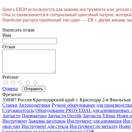
Цанга ER20 используется для зажима инструмента или детали
Она устанавливается в специальный цанговый патрон, которы
Наиболее распространённый тип цанг — ER с двумя зонами за
Написать отзыв
Имя
Отзыв
Рейтинг
Отмена
Отправить
Фрезатоп
350087
Россия
Краснодарский край
г. Краснодар
2-я Ямальская 
Станки
Автоподатчики
Ручное оборудование для производства
Стружкоотсосы
Оборудование PROVEDAL для алюминиевых 
Запчасти
Пневматика
Запчасти Ozcelik
Запчасти Yilmaz
Ножи м
Инструмент
Зажимы заготовок
Инструмент для алюминия
Инс
окон пвх
Инструмент для стекла
Инструмент по металлу
Ножи 
Смазывающие охлаждающие жидкости СОЖ